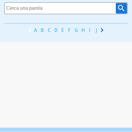
A
B
C
D
E
F
G
H
I
J
K
L
M
N