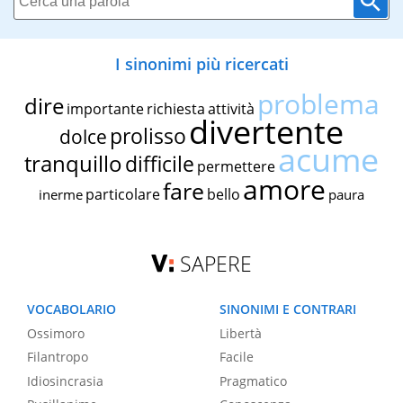
I sinonimi più ricercati
problema
dire
importante
richiesta
attività
divertente
prolisso
dolce
acume
tranquillo
difficile
permettere
amore
fare
particolare
bello
inerme
paura
SAPERE
VOCABOLARIO
SINONIMI E CONTRARI
Ossimoro
Libertà
Filantropo
Facile
Idiosincrasia
Pragmatico