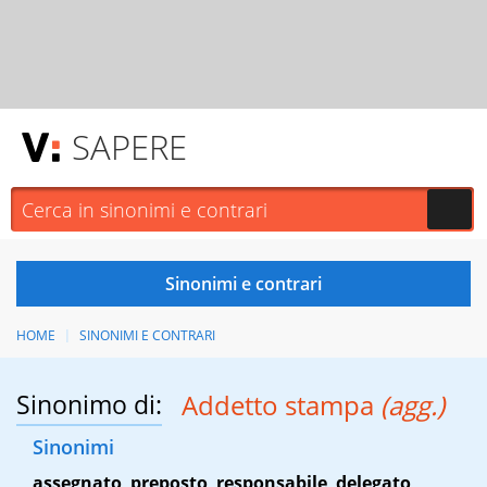
SAPERE
HOME
SINONIMI E CONTRARI
Sinonimo di:
Addetto stampa
(agg.)
Sinonimi
assegnato
,
preposto
,
responsabile
,
delegato
,