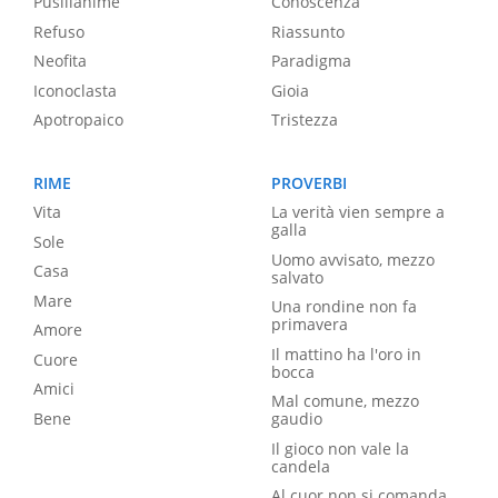
Pusillanime
Conoscenza
Refuso
Riassunto
Neofita
Paradigma
Iconoclasta
Gioia
Apotropaico
Tristezza
RIME
PROVERBI
Vita
La verità vien sempre a
galla
Sole
Uomo avvisato, mezzo
Casa
salvato
Mare
Una rondine non fa
primavera
Amore
Il mattino ha l'oro in
Cuore
bocca
Amici
Mal comune, mezzo
Bene
gaudio
Il gioco non vale la
candela
Al cuor non si comanda