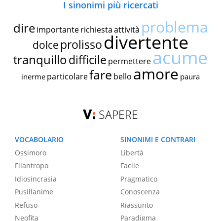
I sinonimi più ricercati
problema
dire
importante
richiesta
attività
divertente
prolisso
dolce
acume
tranquillo
difficile
permettere
amore
fare
particolare
bello
inerme
paura
SAPERE
VOCABOLARIO
SINONIMI E CONTRARI
Ossimoro
Libertà
Filantropo
Facile
Idiosincrasia
Pragmatico
Pusillanime
Conoscenza
Refuso
Riassunto
Neofita
Paradigma