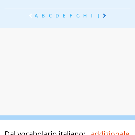
A
B
C
D
E
F
G
H
I
J
K
L
M
N
Dal vocabolario italiano:
addizionale