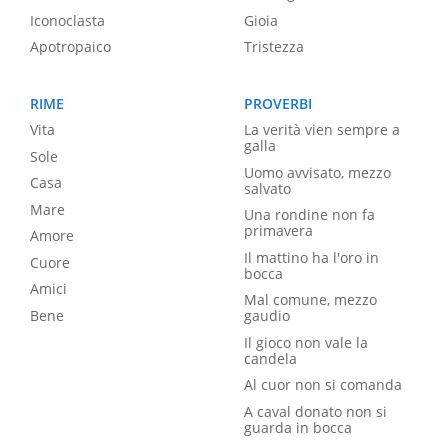
Iconoclasta
Gioia
Apotropaico
Tristezza
RIME
PROVERBI
Vita
La verità vien sempre a
galla
Sole
Uomo avvisato, mezzo
Casa
salvato
Mare
Una rondine non fa
primavera
Amore
Il mattino ha l'oro in
Cuore
bocca
Amici
Mal comune, mezzo
Bene
gaudio
Il gioco non vale la
candela
Al cuor non si comanda
A caval donato non si
guarda in bocca