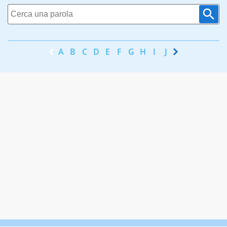
A
B
C
D
E
F
G
H
I
J
K
L
M
N