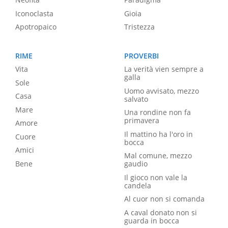
Iconoclasta
Gioia
Apotropaico
Tristezza
RIME
PROVERBI
Vita
La verità vien sempre a
galla
Sole
Uomo avvisato, mezzo
Casa
salvato
Mare
Una rondine non fa
primavera
Amore
Il mattino ha l'oro in
Cuore
bocca
Amici
Mal comune, mezzo
Bene
gaudio
Il gioco non vale la
candela
Al cuor non si comanda
A caval donato non si
guarda in bocca