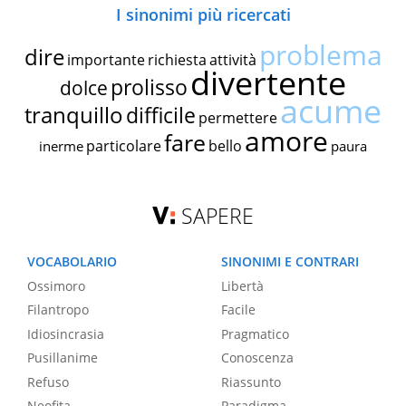
I sinonimi più ricercati
problema
dire
importante
richiesta
attività
divertente
prolisso
dolce
acume
tranquillo
difficile
permettere
amore
fare
particolare
bello
inerme
paura
SAPERE
VOCABOLARIO
SINONIMI E CONTRARI
Ossimoro
Libertà
Filantropo
Facile
Idiosincrasia
Pragmatico
Pusillanime
Conoscenza
Refuso
Riassunto
Neofita
Paradigma