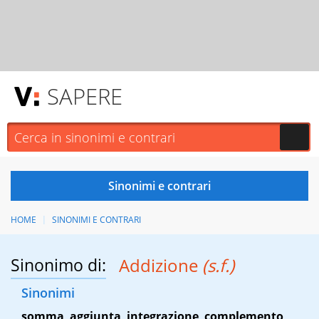
SAPERE
HOME
SINONIMI E CONTRARI
Sinonimo di:
Addizione
(s.f.)
Sinonimi
somma
,
aggiunta
,
integrazione
,
complemento
,