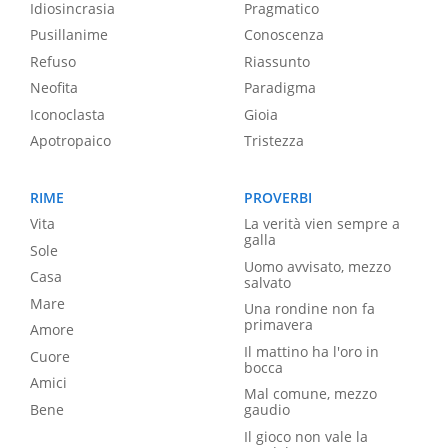
Idiosincrasia
Pragmatico
Pusillanime
Conoscenza
Refuso
Riassunto
Neofita
Paradigma
Iconoclasta
Gioia
Apotropaico
Tristezza
RIME
PROVERBI
Vita
La verità vien sempre a
galla
Sole
Uomo avvisato, mezzo
Casa
salvato
Mare
Una rondine non fa
primavera
Amore
Il mattino ha l'oro in
Cuore
bocca
Amici
Mal comune, mezzo
Bene
gaudio
Il gioco non vale la