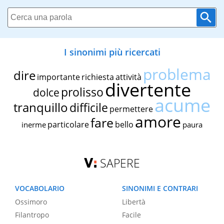
I sinonimi più ricercati
problema
dire
importante
richiesta
attività
divertente
prolisso
dolce
acume
tranquillo
difficile
permettere
amore
fare
particolare
bello
inerme
paura
SAPERE
VOCABOLARIO
SINONIMI E CONTRARI
Ossimoro
Libertà
Filantropo
Facile