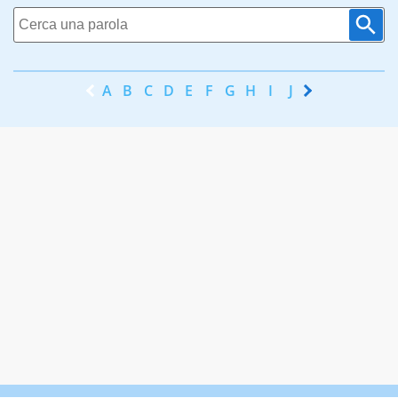
A
B
C
D
E
F
G
H
I
J
K
L
M
N