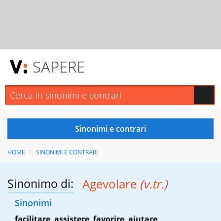
SAPERE
HOME
SINONIMI E CONTRARI
Sinonimo di:
Agevolare
(v.tr.)
Sinonimi
facilitare
,
assistere
,
favorire
,
aiutare
,