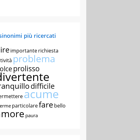
 sinonimi più ricercati
ire
importante
richiesta
problema
tività
prolisso
olce
divertente
ranquillo
difficile
acume
ermettere
fare
particolare
bello
nerme
amore
paura