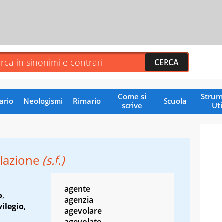
Come si
Strum
ario
Neologismi
Rimario
Scuola
scrive
Uti
lazione
(s.f.)
agente
o
,
agenzia
vilegio
,
agevolare
agevolato