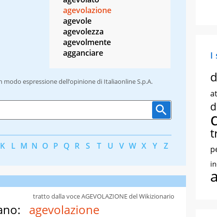
agevolazione
agevole
agevolezza
agevolmente
agganciare
I
d
un modo espressione dell’opinione di Italiaonline S.p.A.
at
d
t
K
L
M
N
O
P
Q
R
S
T
U
V
W
X
Y
Z
p
i
tratto dalla voce AGEVOLAZIONE del Wikizionario
ano:
agevolazione