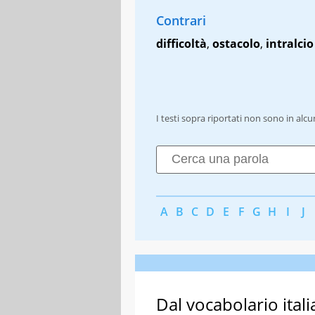
Contrari
difficoltà
,
ostacolo
,
intralcio
I testi sopra riportati non sono in alc
A
B
C
D
E
F
G
H
I
J
Dal vocabolario itali