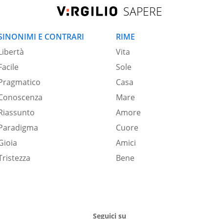
SAPERE
SINONIMI E CONTRARI
RIME
Libertà
Vita
Facile
Sole
Pragmatico
Casa
Conoscenza
Mare
Riassunto
Amore
Paradigma
Cuore
Gioia
Amici
Tristezza
Bene
Seguici su