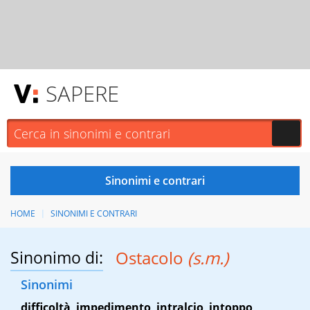
SAPERE
HOME
SINONIMI E CONTRARI
Sinonimo di:
Ostacolo
(s.m.)
Sinonimi
difficoltà
,
impedimento
,
intralcio
,
intoppo
,