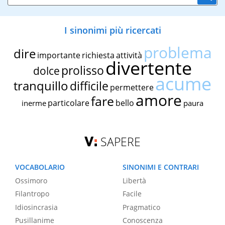
I sinonimi più ricercati
problema
dire
importante
richiesta
attività
divertente
prolisso
dolce
acume
tranquillo
difficile
permettere
amore
fare
particolare
bello
inerme
paura
SAPERE
VOCABOLARIO
SINONIMI E CONTRARI
Ossimoro
Libertà
Filantropo
Facile
Idiosincrasia
Pragmatico
Pusillanime
Conoscenza