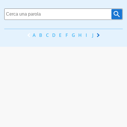
A
B
C
D
E
F
G
H
I
J
K
L
M
N