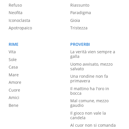
Refuso
Riassunto
Neofita
Paradigma
Iconoclasta
Gioia
Apotropaico
Tristezza
RIME
PROVERBI
Vita
La verità vien sempre a
galla
Sole
Uomo avvisato, mezzo
Casa
salvato
Mare
Una rondine non fa
primavera
Amore
Il mattino ha l'oro in
Cuore
bocca
Amici
Mal comune, mezzo
Bene
gaudio
Il gioco non vale la
candela
Al cuor non si comanda