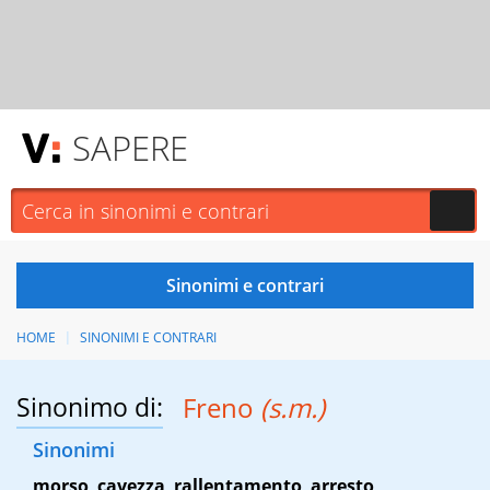
SAPERE
HOME
SINONIMI E CONTRARI
Sinonimo di:
Freno
(s.m.)
Sinonimi
morso
,
cavezza
,
rallentamento
,
arresto
,