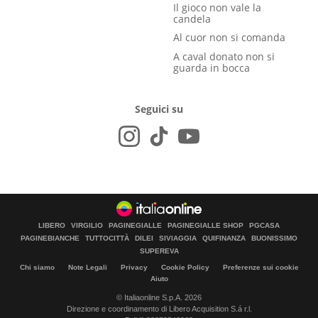
Il gioco non vale la
candela
Al cuor non si comanda
A caval donato non si
guarda in bocca
Seguici su
LIBERO
VIRGILIO
PAGINEGIALLE
PAGINEGIALLE SHOP
PGCASA
PAGINEBIANCHE
TUTTOCITTÀ
DILEI
SIVIAGGIA
QUIFINANZA
BUONISSIMO
SUPEREVA
Chi siamo
Note Legali
Privacy
Cookie Policy
Preferenze sui cookie
Aiuto
© Italiaonline S.p.A. 2026
Direzione e coordinamento di Libero Acquisition S.á r.l.