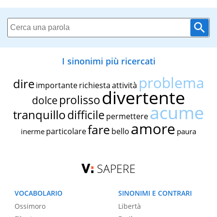
I sinonimi più ricercati
problema
dire
importante
richiesta
attività
divertente
prolisso
dolce
acume
tranquillo
difficile
permettere
amore
fare
particolare
bello
inerme
paura
SAPERE
VOCABOLARIO
SINONIMI E CONTRARI
Ossimoro
Libertà