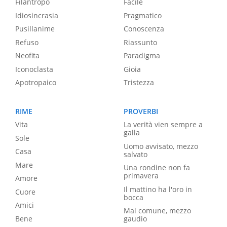
Filantropo
Facile
Idiosincrasia
Pragmatico
Pusillanime
Conoscenza
Refuso
Riassunto
Neofita
Paradigma
Iconoclasta
Gioia
Apotropaico
Tristezza
RIME
PROVERBI
Vita
La verità vien sempre a
galla
Sole
Uomo avvisato, mezzo
Casa
salvato
Mare
Una rondine non fa
primavera
Amore
Il mattino ha l'oro in
Cuore
bocca
Amici
Mal comune, mezzo
Bene
gaudio