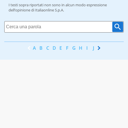
I testi sopra riportati non sono in alcun modo espressione
dell’opinione di Italiaonline S.p.A.
A
B
C
D
E
F
G
H
I
J
K
L
M
N