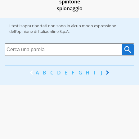
spintone
spionaggio
I testi sopra riportati non sono in alcun modo espressione
dell’opinione di Italiaonline S.p.A.
A
B
C
D
E
F
G
H
I
J
K
L
M
N