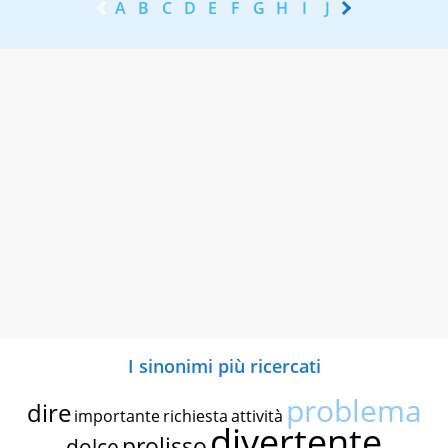
A
B
C
D
E
F
G
H
I
J
K
L
M
N
I sinonimi più ricercati
problema
dire
importante
richiesta
attività
divertente
prolisso
dolce