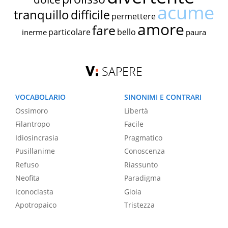
acume
tranquillo
difficile
permettere
amore
fare
particolare
bello
inerme
paura
SAPERE
VOCABOLARIO
SINONIMI E CONTRARI
Ossimoro
Libertà
Filantropo
Facile
Idiosincrasia
Pragmatico
Pusillanime
Conoscenza
Refuso
Riassunto
Neofita
Paradigma
Iconoclasta
Gioia
Apotropaico
Tristezza