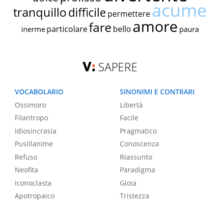
acume
tranquillo
difficile
permettere
amore
fare
particolare
bello
inerme
paura
SAPERE
VOCABOLARIO
SINONIMI E CONTRARI
Ossimoro
Libertà
Filantropo
Facile
Idiosincrasia
Pragmatico
Pusillanime
Conoscenza
Refuso
Riassunto
Neofita
Paradigma
Iconoclasta
Gioia
Apotropaico
Tristezza