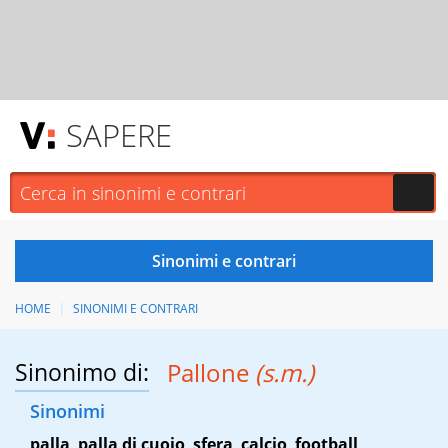
SAPERE
HOME
SINONIMI E CONTRARI
Sinonimo di:
Pallone
(s.m.)
Sinonimi
palla
,
palla di cuoio
,
sfera
,
calcio
,
football
,