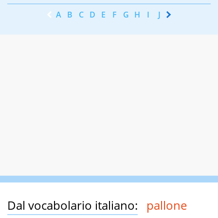
A
B
C
D
E
F
G
H
I
J
K
L
M
N
Dal vocabolario italiano:
pallone