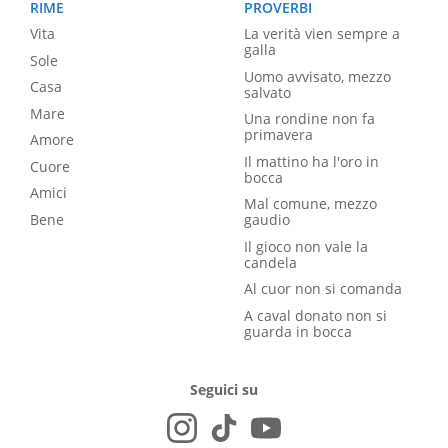
RIME
PROVERBI
Vita
La verità vien sempre a
galla
Sole
Uomo avvisato, mezzo
Casa
salvato
Mare
Una rondine non fa
primavera
Amore
Il mattino ha l'oro in
Cuore
bocca
Amici
Mal comune, mezzo
Bene
gaudio
Il gioco non vale la
candela
Al cuor non si comanda
A caval donato non si
guarda in bocca
Seguici su