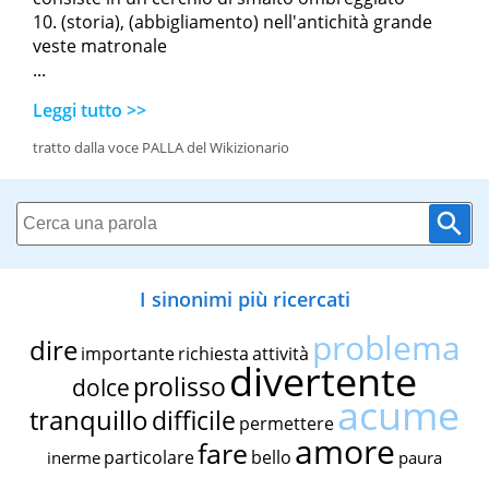
(storia), (abbigliamento) nell'antichità grande
veste matronale
...
Leggi tutto >>
tratto dalla voce PALLA del Wikizionario
I sinonimi più ricercati
problema
dire
importante
richiesta
attività
divertente
prolisso
dolce
acume
tranquillo
difficile
permettere
amore
fare
particolare
bello
inerme
paura