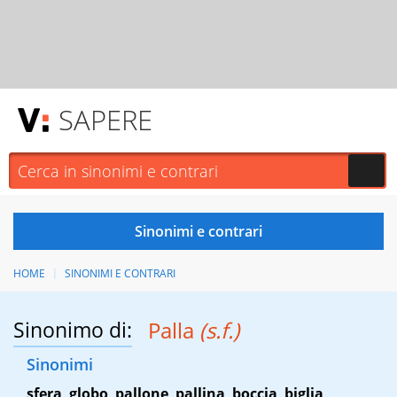
SAPERE
HOME
SINONIMI E CONTRARI
Sinonimo di:
Palla
(s.f.)
Sinonimi
sfera
,
globo
,
pallone
,
pallina
,
boccia
,
biglia
,