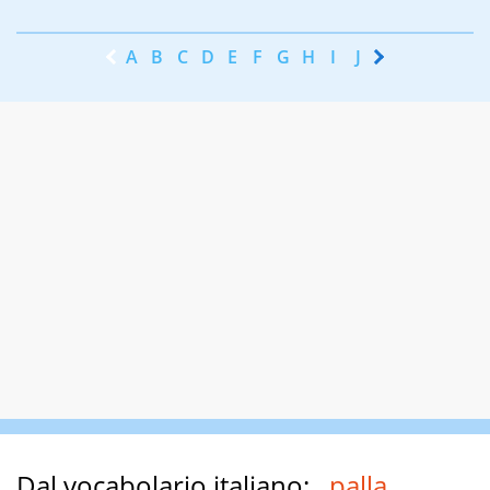
A
B
C
D
E
F
G
H
I
J
K
L
M
N
Dal vocabolario italiano:
palla