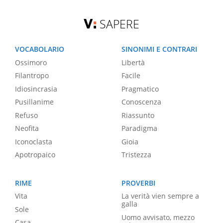
SAPERE
VOCABOLARIO
SINONIMI E CONTRARI
Ossimoro
Libertà
Filantropo
Facile
Idiosincrasia
Pragmatico
Pusillanime
Conoscenza
Refuso
Riassunto
Neofita
Paradigma
Iconoclasta
Gioia
Apotropaico
Tristezza
RIME
PROVERBI
Vita
La verità vien sempre a
galla
Sole
Uomo avvisato, mezzo
Casa