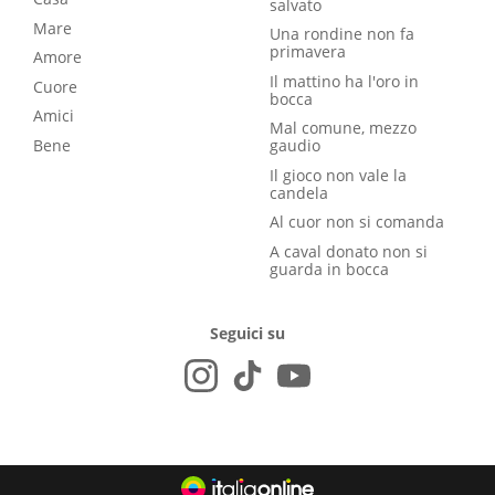
salvato
Mare
Una rondine non fa
primavera
Amore
Il mattino ha l'oro in
Cuore
bocca
Amici
Mal comune, mezzo
Bene
gaudio
Il gioco non vale la
candela
Al cuor non si comanda
A caval donato non si
guarda in bocca
Seguici su