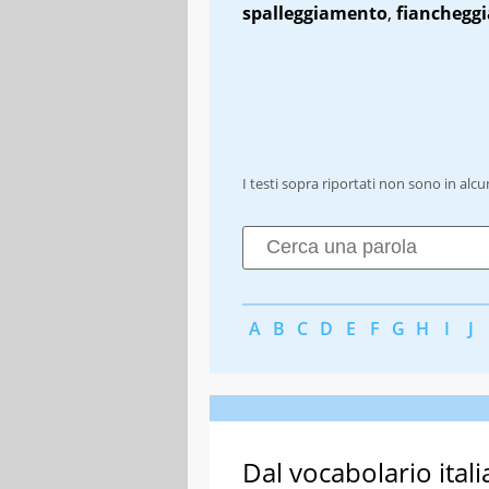
spalleggiamento
,
fianchegg
I testi sopra riportati non sono in alc
A
B
C
D
E
F
G
H
I
J
Dal vocabolario itali