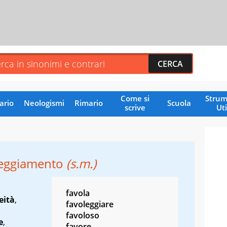
Come si
Strum
ario
Neologismi
Rimario
Scuola
scrive
Uti
eggiamento
(s.m.)
favola
eità
,
favoleggiare
favoloso
e
,
favore