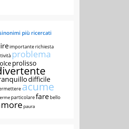
 sinonimi più ricercati
ire
importante
richiesta
problema
tività
prolisso
olce
divertente
ranquillo
difficile
acume
ermettere
fare
particolare
bello
nerme
amore
paura