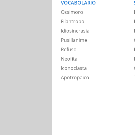
VOCABOLARIO
Ossimoro
Filantropo
Idiosincrasia
Pusillanime
Refuso
Neofita
Iconoclasta
Apotropaico