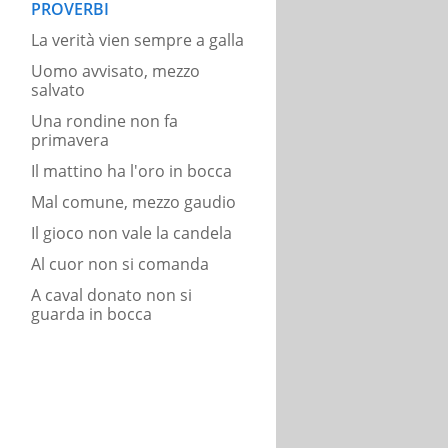
PROVERBI
La verità vien sempre a galla
Uomo avvisato, mezzo
salvato
Una rondine non fa
primavera
Il mattino ha l'oro in bocca
Mal comune, mezzo gaudio
Il gioco non vale la candela
Al cuor non si comanda
A caval donato non si
guarda in bocca