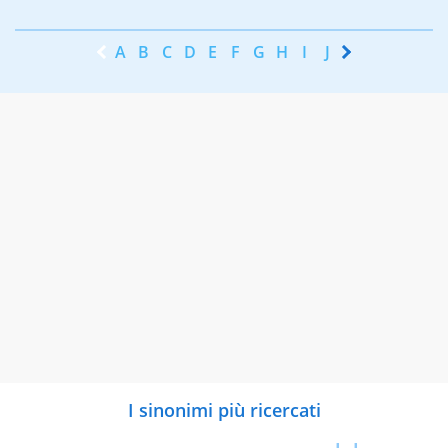
A
B
C
D
E
F
G
H
I
J
K
L
M
N
I sinonimi più ricercati