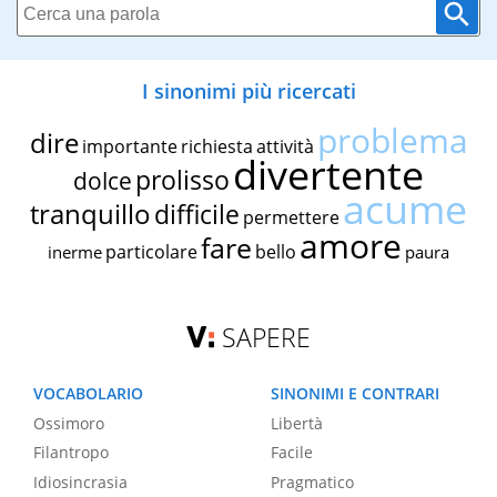
I sinonimi più ricercati
problema
dire
importante
richiesta
attività
divertente
prolisso
dolce
acume
tranquillo
difficile
permettere
amore
fare
particolare
bello
inerme
paura
SAPERE
VOCABOLARIO
SINONIMI E CONTRARI
Ossimoro
Libertà
Filantropo
Facile
Idiosincrasia
Pragmatico