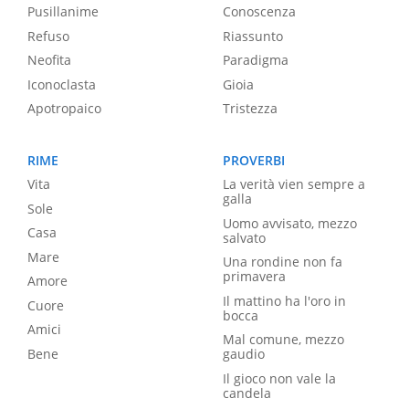
Pusillanime
Conoscenza
Refuso
Riassunto
Neofita
Paradigma
Iconoclasta
Gioia
Apotropaico
Tristezza
RIME
PROVERBI
Vita
La verità vien sempre a
galla
Sole
Uomo avvisato, mezzo
Casa
salvato
Mare
Una rondine non fa
primavera
Amore
Il mattino ha l'oro in
Cuore
bocca
Amici
Mal comune, mezzo
Bene
gaudio
Il gioco non vale la
candela