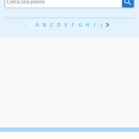
A
B
C
D
E
F
G
H
I
J
K
L
M
N