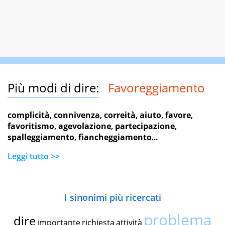
Più modi di dire:
Favoreggiamento
complicità
,
connivenza
,
correità
,
aiuto
,
favore
,
favoritismo
,
agevolazione
,
partecipazione
,
spalleggiamento
,
fiancheggiamento
...
Leggi tutto >>
I sinonimi più ricercati
problema
dire
importante
richiesta
attività