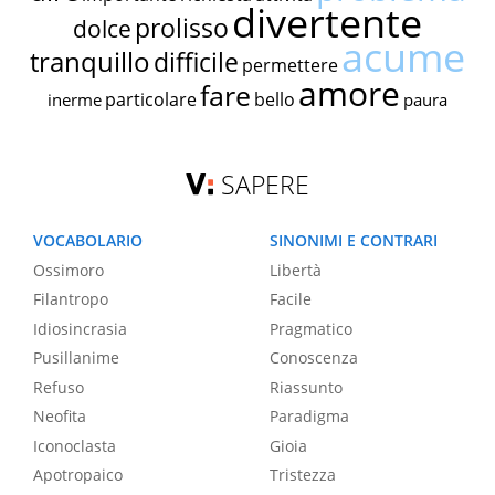
divertente
prolisso
dolce
acume
tranquillo
difficile
permettere
amore
fare
particolare
bello
inerme
paura
SAPERE
VOCABOLARIO
SINONIMI E CONTRARI
Ossimoro
Libertà
Filantropo
Facile
Idiosincrasia
Pragmatico
Pusillanime
Conoscenza
Refuso
Riassunto
Neofita
Paradigma
Iconoclasta
Gioia
Apotropaico
Tristezza