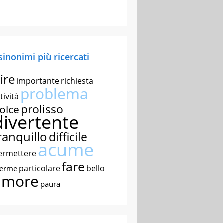
 sinonimi più ricercati
ire
importante
richiesta
problema
tività
prolisso
olce
divertente
ranquillo
difficile
acume
ermettere
fare
particolare
bello
nerme
amore
paura