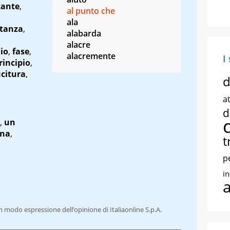
tante
,
al punto che
ala
stanza
,
alabarda
alacre
io
,
fase
,
alacremente
I
rincipio
,
citura
,
d
at
d
,
un
ena
,
t
p
i
un modo espressione dell’opinione di Italiaonline S.p.A.