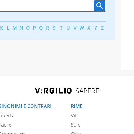
K
L
M
N
O
P
Q
R
S
T
U
V
W
X
Y
Z
SAPERE
SINONIMI E CONTRARI
RIME
Libertà
Vita
Facile
Sole