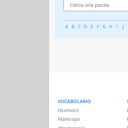
A
B
C
D
E
F
G
H
I
J
VOCABOLARIO
Ossimoro
Filantropo