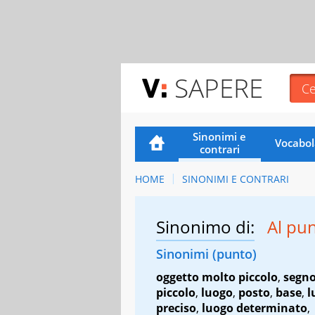
SAPERE
Sinonimi e
Vocabol
contrari
HOME
SINONIMI E CONTRARI
Sinonimo di:
Al pu
Sinonimi (punto)
oggetto molto piccolo
,
segno
piccolo
,
luogo
,
posto
,
base
,
l
preciso
,
luogo determinato
,