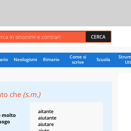
Come si
Strum
ario
Neologismi
Rimario
Scuola
scrive
Uti
nto che
(s.m.)
aitante
 molto
aiutante
uogo
aiutare
aiuto