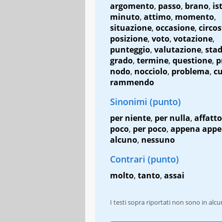
argomento
,
passo
,
brano
,
is
minuto
,
attimo
,
momento
,
situazione
,
occasione
,
circo
posizione
,
voto
,
votazione
,
punteggio
,
valutazione
,
stad
grado
,
termine
,
questione
,
p
nodo
,
nocciolo
,
problema
,
cu
rammendo
Sinonimi (punto)
per niente
,
per nulla
,
affatto
poco
,
per poco
,
appena app
alcuno
,
nessuno
Contrari (punto)
molto
,
tanto
,
assai
I testi sopra riportati non sono in alc