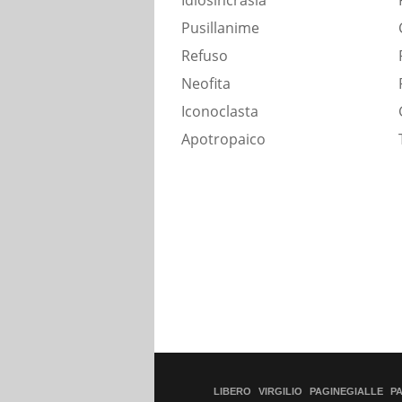
Idiosincrasia
Pusillanime
Refuso
Neofita
Iconoclasta
Apotropaico
LIBERO
VIRGILIO
PAGINEGIALLE
P