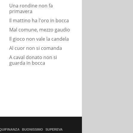
Una rondine non fa
primavera
Il mattino ha l'oro in bocca
Mal comune, mezzo gaudio
Il gioco non vale la candela
Al cuor non si comanda
A caval donato non si
guarda in bocca
QUIFINANZA
BUONISSIMO
SUPEREVA