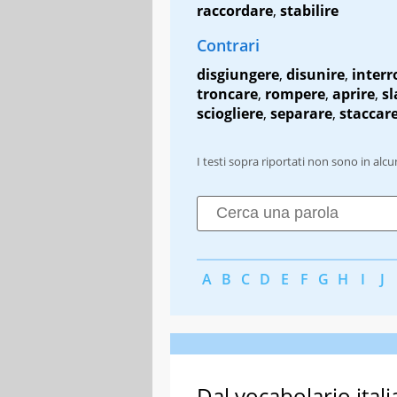
raccordare
,
stabilire
Contrari
disgiungere
,
disunire
,
inter
troncare
,
rompere
,
aprire
,
sl
sciogliere
,
separare
,
staccar
I testi sopra riportati non sono in alc
A
B
C
D
E
F
G
H
I
J
Dal vocabolario itali