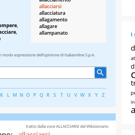
allacciarsi
allacciatura
allagamento
rompere
,
allagare
acciare
,
allampanato
I
e
d
un modo espressione dell’opinione di Italiaonline S.p.A.
at
d
t
p
K
L
M
N
O
P
Q
R
S
T
U
V
W
X
Y
Z
i
tratto dalla voce ALLACCIARSI del Wikizionario
ano:
allacciarsi