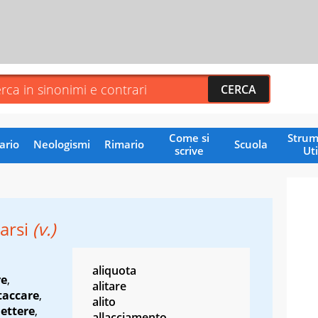
Come si
Strum
ario
Neologismi
Rimario
Scuola
scrive
Uti
iarsi
(v.)
aliquota
re
,
alitare
taccare
,
alito
ettere
,
allacciamento