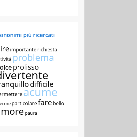
 sinonimi più ricercati
ire
importante
richiesta
problema
tività
prolisso
olce
divertente
ranquillo
difficile
acume
ermettere
fare
particolare
bello
nerme
amore
paura