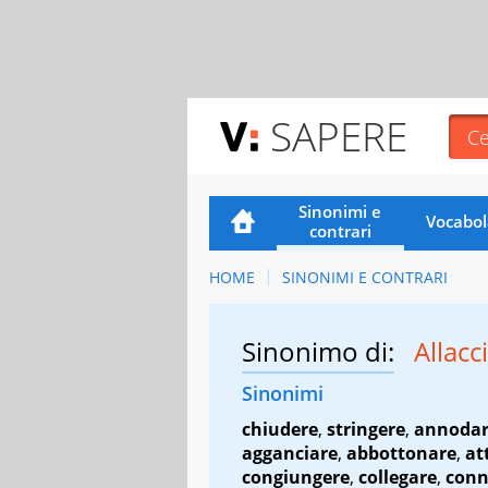
SAPERE
Sinonimi e
Vocabol
contrari
HOME
SINONIMI E CONTRARI
Sinonimo di:
Allacc
Sinonimi
chiudere
,
stringere
,
annoda
agganciare
,
abbottonare
,
at
congiungere
,
collegare
,
conn