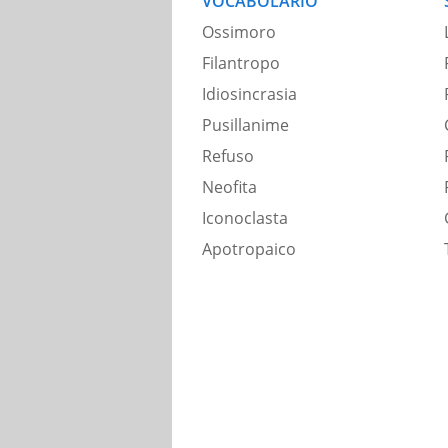
VOCABOLARIO
Ossimoro
Filantropo
Idiosincrasia
Pusillanime
Refuso
Neofita
Iconoclasta
Apotropaico