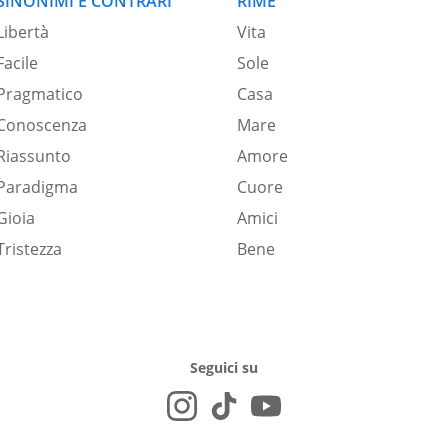
SINONIMI E CONTRARI
RIME
Libertà
Vita
Facile
Sole
Pragmatico
Casa
Conoscenza
Mare
Riassunto
Amore
Paradigma
Cuore
Gioia
Amici
Tristezza
Bene
Seguici su