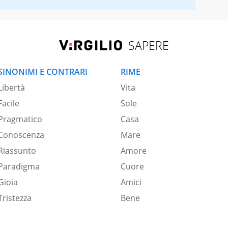
SAPERE
SINONIMI E CONTRARI
RIME
Libertà
Vita
Facile
Sole
Pragmatico
Casa
Conoscenza
Mare
Riassunto
Amore
Paradigma
Cuore
Gioia
Amici
Tristezza
Bene