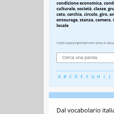
condizione economica
,
cond
culturale
,
società
,
classe
,
gr
ceto
,
cerchia
,
circolo
,
giro
,
a
entourage
,
stanza
,
camera
,
locale
I testi sopra riportati non sono in alc
A
B
C
D
E
F
G
H
I
J
Dal vocabolario itali