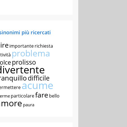
 sinonimi più ricercati
ire
importante
richiesta
problema
tività
prolisso
olce
divertente
ranquillo
difficile
acume
ermettere
fare
particolare
bello
nerme
amore
paura