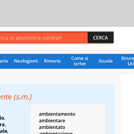
Come si
Strum
ario
Neologismi
Rimario
Scuola
scrive
Uti
ente
(s.m.)
ambientamento
io
,
ambientare
ra
,
ambientato
ale
,
ambientazione