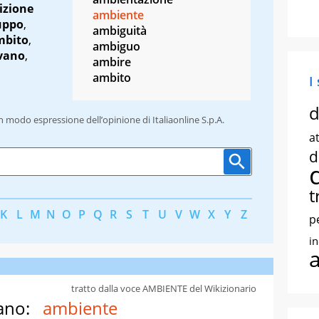
izione
ambiente
uppo
,
ambiguità
mbito
,
ambiguo
vano
,
ambire
ambito
I
d
un modo espressione dell’opinione di Italiaonline S.p.A.
at
d
t
K
L
M
N
O
P
Q
R
S
T
U
V
W
X
Y
Z
p
i
tratto dalla voce AMBIENTE del Wikizionario
ano:
ambiente