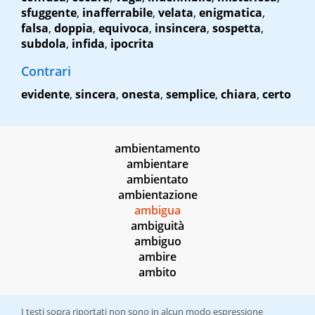
sfuggente
,
inafferrabile
,
velata
,
enigmatica
,
falsa
,
doppia
,
equivoca
,
insincera
,
sospetta
,
subdola
,
infida
,
ipocrita
Contrari
evidente
,
sincera
,
onesta
,
semplice
,
chiara
,
certo
ambientamento
ambientare
ambientato
ambientazione
ambigua
ambiguità
ambiguo
ambire
ambito
I testi sopra riportati non sono in alcun modo espressione