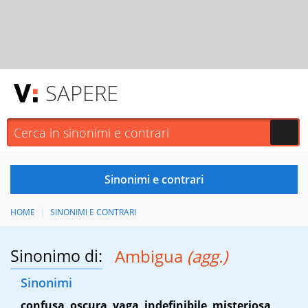
SAPERE
HOME
SINONIMI E CONTRARI
Sinonimo di:
Ambigua
(agg.)
Sinonimi
confusa
,
oscura
,
vaga
,
indefinibile
,
misteriosa
,