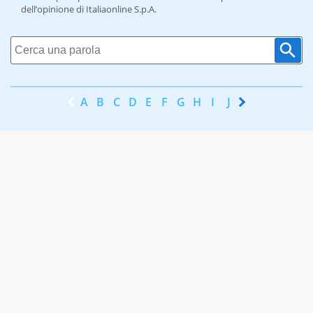
dell’opinione di Italiaonline S.p.A.
A
B
C
D
E
F
G
H
I
J
K
L
M
N