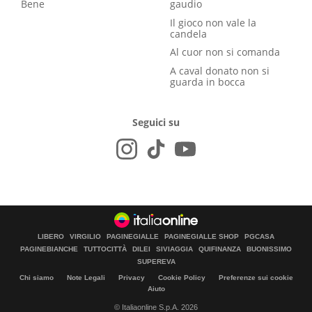
Bene
gaudio
Il gioco non vale la
candela
Al cuor non si comanda
A caval donato non si
guarda in bocca
Seguici su
LIBERO
VIRGILIO
PAGINEGIALLE
PAGINEGIALLE SHOP
PGCASA
PAGINEBIANCHE
TUTTOCITTÀ
DILEI
SIVIAGGIA
QUIFINANZA
BUONISSIMO
SUPEREVA
Chi siamo
Note Legali
Privacy
Cookie Policy
Preferenze sui cookie
Aiuto
© Italiaonline S.p.A. 2026