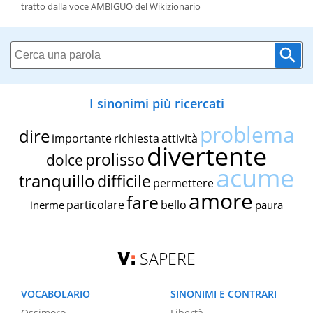
tratto dalla voce AMBIGUO del Wikizionario
I sinonimi più ricercati
problema
dire
importante
richiesta
attività
divertente
prolisso
dolce
acume
tranquillo
difficile
permettere
amore
fare
particolare
bello
inerme
paura
SAPERE
VOCABOLARIO
SINONIMI E CONTRARI
Ossimoro
Libertà