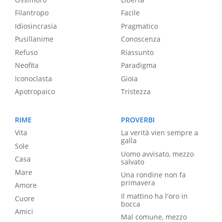
Filantropo
Facile
Idiosincrasia
Pragmatico
Pusillanime
Conoscenza
Refuso
Riassunto
Neofita
Paradigma
Iconoclasta
Gioia
Apotropaico
Tristezza
RIME
PROVERBI
Vita
La verità vien sempre a
galla
Sole
Uomo avvisato, mezzo
Casa
salvato
Mare
Una rondine non fa
primavera
Amore
Il mattino ha l'oro in
Cuore
bocca
Amici
Mal comune, mezzo