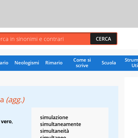
Come si
Strum
ario
Neologismi
Rimario
Scuola
scrive
Uti
ra
(agg.)
simulazione
,
vero
,
simultaneamente
simultaneità
simultaneo