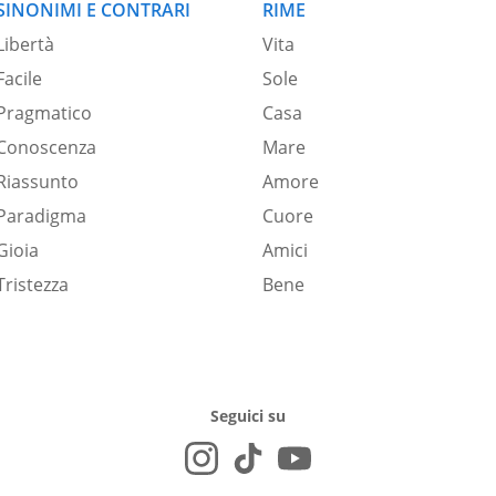
SINONIMI E CONTRARI
RIME
Libertà
Vita
Facile
Sole
Pragmatico
Casa
Conoscenza
Mare
Riassunto
Amore
Paradigma
Cuore
Gioia
Amici
Tristezza
Bene
Seguici su