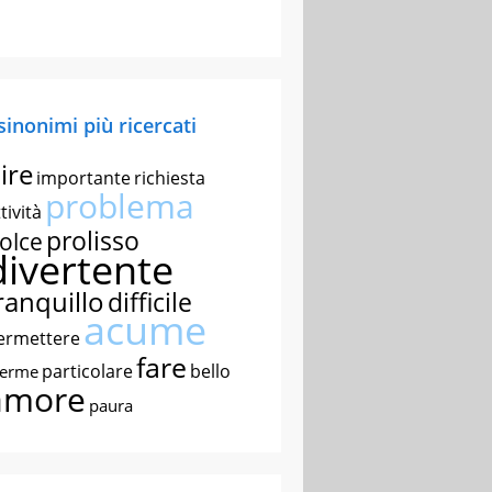
 sinonimi più ricercati
ire
importante
richiesta
problema
tività
prolisso
olce
divertente
ranquillo
difficile
acume
ermettere
fare
particolare
bello
nerme
amore
paura