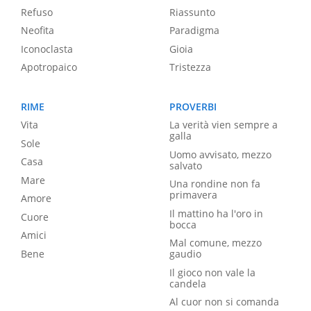
Refuso
Riassunto
Neofita
Paradigma
Iconoclasta
Gioia
Apotropaico
Tristezza
RIME
PROVERBI
Vita
La verità vien sempre a
galla
Sole
Uomo avvisato, mezzo
Casa
salvato
Mare
Una rondine non fa
primavera
Amore
Il mattino ha l'oro in
Cuore
bocca
Amici
Mal comune, mezzo
Bene
gaudio
Il gioco non vale la
candela
Al cuor non si comanda