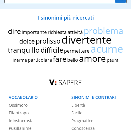
I sinonimi più ricercati
problema
dire
importante
richiesta
attività
divertente
prolisso
dolce
acume
tranquillo
difficile
permettere
amore
fare
particolare
bello
inerme
paura
SAPERE
VOCABOLARIO
SINONIMI E CONTRARI
Ossimoro
Libertà
Filantropo
Facile
Idiosincrasia
Pragmatico
Pusillanime
Conoscenza