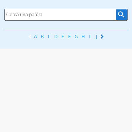
A
B
C
D
E
F
G
H
I
J
K
L
M
N