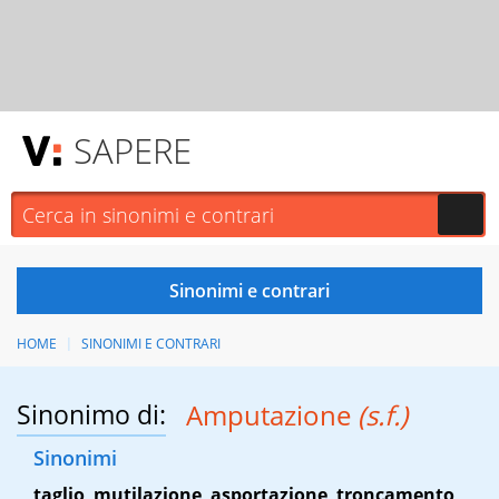
SAPERE
HOME
SINONIMI E CONTRARI
Sinonimo di:
Amputazione
(s.f.)
Sinonimi
taglio
,
mutilazione
,
asportazione
,
troncamento
,