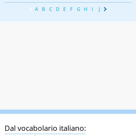
A
B
C
D
E
F
G
H
I
J
K
L
M
N
Dal vocabolario italiano: