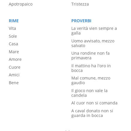
Apotropaico
Tristezza
RIME
PROVERBI
Vita
La verità vien sempre a
galla
Sole
Uomo avvisato, mezzo
Casa
salvato
Mare
Una rondine non fa
primavera
Amore
Il mattino ha l'oro in
Cuore
bocca
Amici
Mal comune, mezzo
Bene
gaudio
Il gioco non vale la
candela
Al cuor non si comanda
A caval donato non si
guarda in bocca