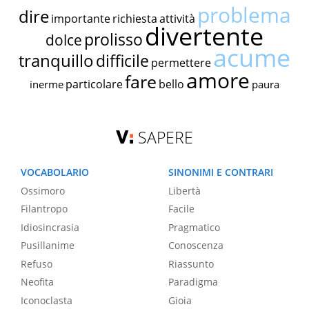
problema
dire
importante
richiesta
attività
divertente
prolisso
dolce
acume
tranquillo
difficile
permettere
amore
fare
particolare
bello
inerme
paura
SAPERE
VOCABOLARIO
SINONIMI E CONTRARI
Ossimoro
Libertà
Filantropo
Facile
Idiosincrasia
Pragmatico
Pusillanime
Conoscenza
Refuso
Riassunto
Neofita
Paradigma
Iconoclasta
Gioia