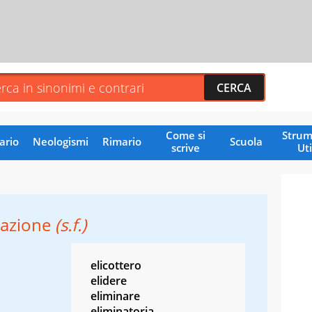
Come si
Strum
ario
Neologismi
Rimario
Scuola
scrive
Uti
nazione
(s.f.)
elicottero
elidere
eliminare
,
eliminatoria