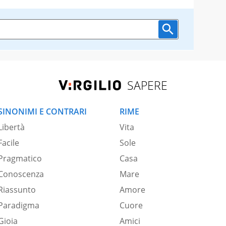
SAPERE
SINONIMI E CONTRARI
RIME
Libertà
Vita
Facile
Sole
Pragmatico
Casa
Conoscenza
Mare
Riassunto
Amore
Paradigma
Cuore
Gioia
Amici