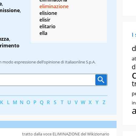
e
,
eliminazione
missione
,
elisione
elisir
elitario
ella
I
ezza
,
erimento
d
at
un modo espressione dell’opinione di Italiaonline S.p.A.
d
t
p
K
L
M
N
O
P
Q
R
S
T
U
V
W
X
Y
Z
i
tratto dalla voce ELIMINAZIONE del Wikizionario