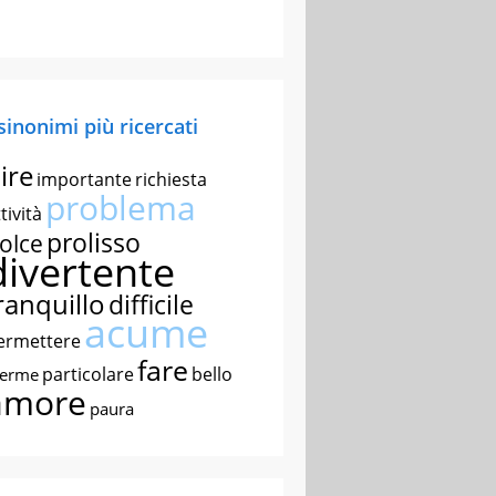
 sinonimi più ricercati
ire
importante
richiesta
problema
tività
prolisso
olce
divertente
ranquillo
difficile
acume
ermettere
fare
particolare
bello
nerme
amore
paura