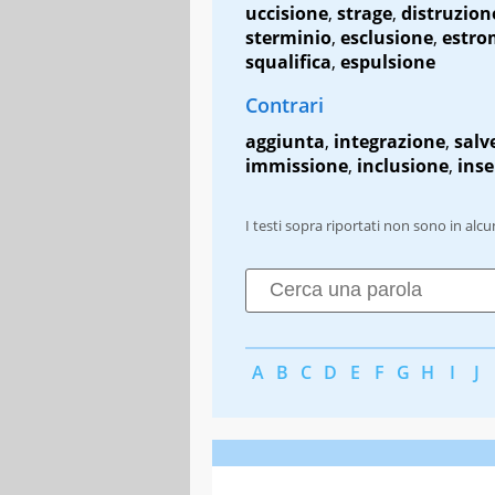
uccisione
,
strage
,
distruzion
sterminio
,
esclusione
,
estro
squalifica
,
espulsione
Contrari
aggiunta
,
integrazione
,
salv
immissione
,
inclusione
,
ins
I testi sopra riportati non sono in alc
A
B
C
D
E
F
G
H
I
J