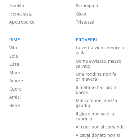
Neofita
Paradigma
Iconoclasta
Gioia
Apotropaico
Tristezza
RIME
PROVERBI
Vita
La verità vien sempre a
galla
Sole
Uomo avvisato, mezzo
Casa
salvato
Mare
Una rondine non fa
primavera
Amore
Il mattino ha l'oro in
Cuore
bocca
Amici
Mal comune, mezzo
Bene
gaudio
Il gioco non vale la
candela
Al cuor non si comanda
A caval donato non si