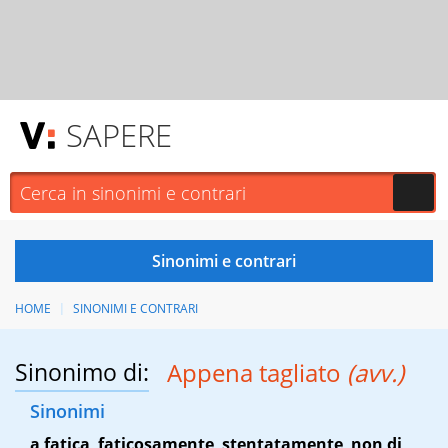
SAPERE
HOME
SINONIMI E CONTRARI
Sinonimo di:
Appena tagliato
(avv.)
Sinonimi
a fatica
,
faticosamente
,
stentatamente
,
non di