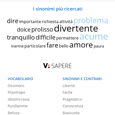
I sinonimi più ricercati
problema
dire
importante
richiesta
attività
divertente
prolisso
dolce
acume
tranquillo
difficile
permettere
amore
fare
particolare
bello
inerme
paura
SAPERE
VOCABOLARIO
SINONIMI E CONTRARI
Ossimoro
Libertà
Filantropo
Facile
Idiosincrasia
Pragmatico
Pusillanime
Conoscenza
Refuso
Riassunto