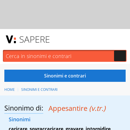
SAPERE
HOME
SINONIMI E CONTRARI
Sinonimo di:
Appesantire
(v.tr.)
Sinonimi
caricare
,
sovraccaricare
,
gravare
,
intorpidire
,