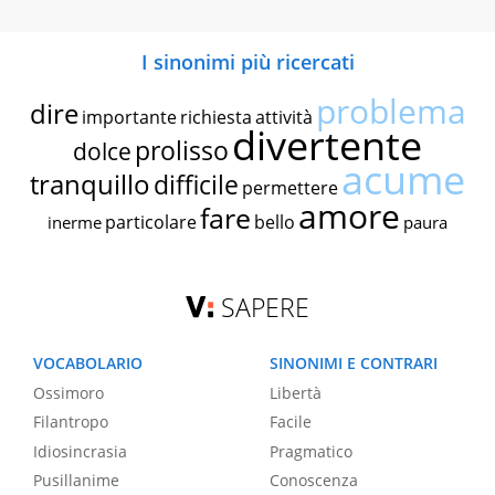
I sinonimi più ricercati
problema
dire
importante
richiesta
attività
divertente
prolisso
dolce
acume
tranquillo
difficile
permettere
amore
fare
particolare
bello
inerme
paura
SAPERE
VOCABOLARIO
SINONIMI E CONTRARI
Ossimoro
Libertà
Filantropo
Facile
Idiosincrasia
Pragmatico
Pusillanime
Conoscenza