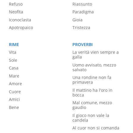
Refuso
Riassunto
Neofita
Paradigma
Iconoclasta
Gioia
Apotropaico
Tristezza
RIME
PROVERBI
Vita
La verità vien sempre a
galla
Sole
Uomo avvisato, mezzo
Casa
salvato
Mare
Una rondine non fa
primavera
Amore
Il mattino ha l'oro in
Cuore
bocca
Amici
Mal comune, mezzo
Bene
gaudio
Il gioco non vale la
candela
Al cuor non si comanda