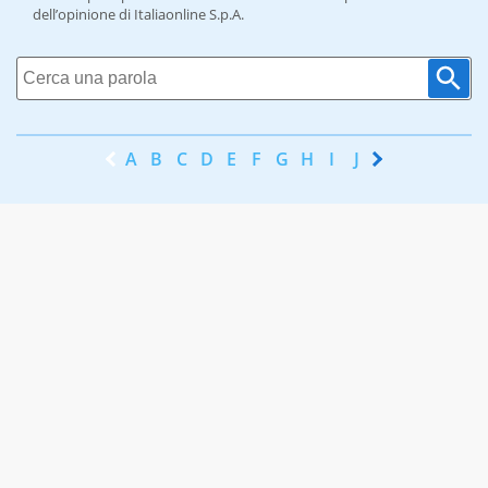
dell’opinione di Italiaonline S.p.A.
A
B
C
D
E
F
G
H
I
J
K
L
M
N