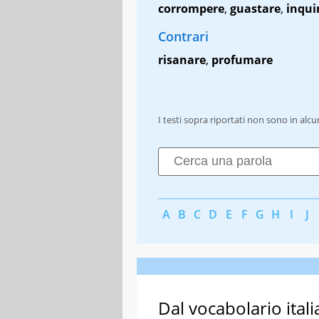
corrompere
,
guastare
,
inqui
Contrari
risanare
,
profumare
I testi sopra riportati non sono in alc
A
B
C
D
E
F
G
H
I
J
Dal vocabolario itali