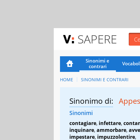
SAPERE
Sinonimi e
Vocabol
contrari
HOME
SINONIMI E CONTRARI
Sinonimo di:
Appes
Sinonimi
contagiare
,
infettare
,
conta
inquinare
,
ammorbare
,
avve
impestare
,
impuzzolentire
,