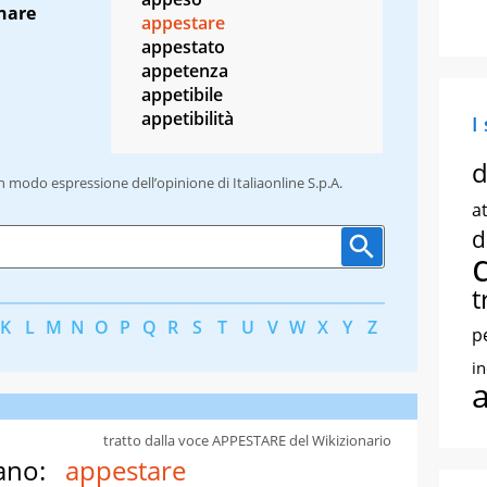
nare
appestare
appestato
appetenza
appetibile
appetibilità
I
d
un modo espressione dell’opinione di Italiaonline S.p.A.
at
d
t
K
L
M
N
O
P
Q
R
S
T
U
V
W
X
Y
Z
p
i
tratto dalla voce APPESTARE del Wikizionario
ano:
appestare