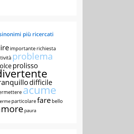
 sinonimi più ricercati
ire
importante
richiesta
problema
tività
prolisso
olce
divertente
ranquillo
difficile
acume
ermettere
fare
particolare
bello
nerme
amore
paura