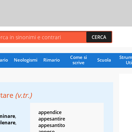
Come si
Strum
ario
Neologismi
Rimario
Scuola
scrive
Uti
tare
(v.tr.)
appendice
minare
,
appesantire
lenare
,
appesantito
appeso