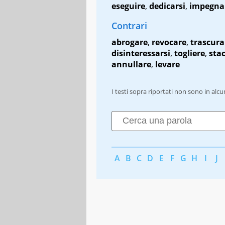
eseguire
,
dedicarsi
,
impegna
Contrari
abrogare
,
revocare
,
trascura
disinteressarsi
,
togliere
,
sta
annullare
,
levare
I testi sopra riportati non sono in alc
A
B
C
D
E
F
G
H
I
J