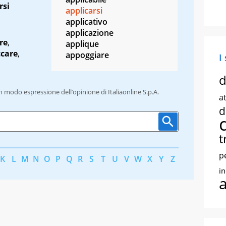
rsi
applicarsi
applicativo
applicazione
re
,
applique
ccare
,
appoggiare
I
d
un modo espressione dell’opinione di Italiaonline S.p.A.
at
d
t
p
K
L
M
N
O
P
Q
R
S
T
U
V
W
X
Y
Z
i