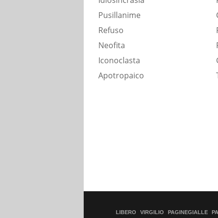
Idiosincrasia
Pusillanime
Refuso
Neofita
Iconoclasta
Apotropaico
LIBERO
VIRGILIO
PAGINEGIALLE
P