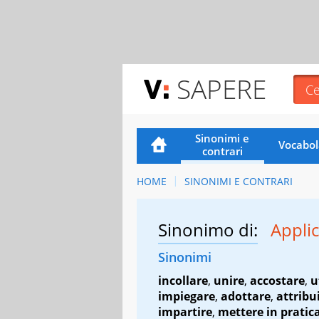
SAPERE
Sinonimi e
Vocabol
contrari
HOME
SINONIMI E CONTRARI
Sinonimo di:
Appli
Sinonimi
incollare
,
unire
,
accostare
,
u
impiegare
,
adottare
,
attribu
impartire
,
mettere in pratic