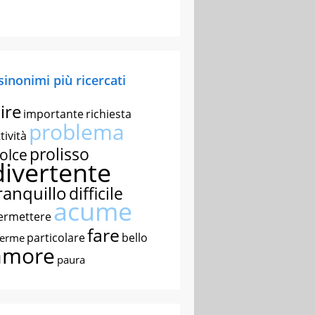
 sinonimi più ricercati
ire
importante
richiesta
problema
tività
prolisso
olce
divertente
ranquillo
difficile
acume
ermettere
fare
particolare
bello
nerme
amore
paura