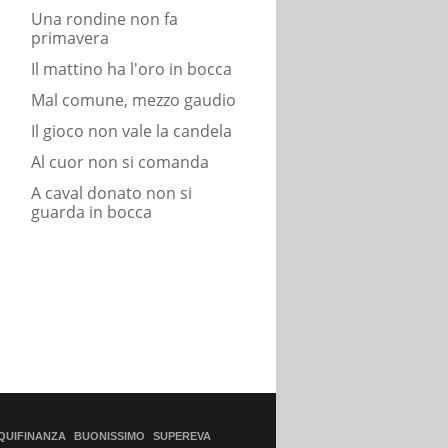
Una rondine non fa
primavera
Il mattino ha l'oro in bocca
Mal comune, mezzo gaudio
Il gioco non vale la candela
Al cuor non si comanda
A caval donato non si
guarda in bocca
QUIFINANZA
BUONISSIMO
SUPEREVA