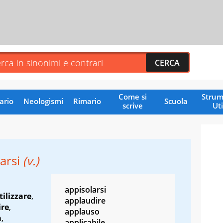
Come si
Strum
ario
Neologismi
Rimario
Scuola
scrive
Uti
carsi
(v.)
appisolarsi
tilizzare
,
applaudire
ire
,
applauso
a
,
applicabile