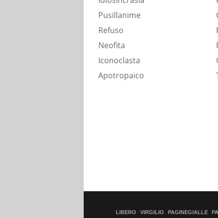
Idiosincrasia
Pusillanime
Refuso
Neofita
Iconoclasta
Apotropaico
LIBERO
VIRGILIO
PAGINEGIALLE
P