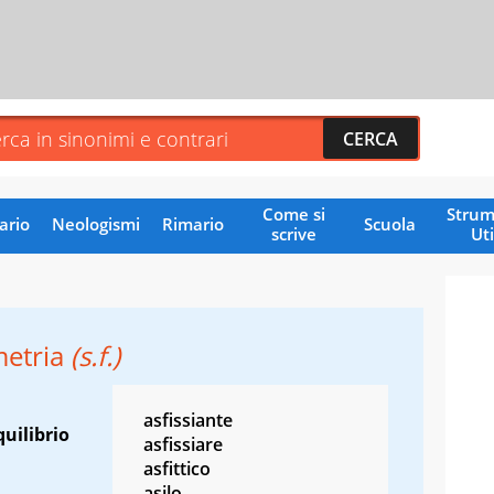
Come si
Strum
ario
Neologismi
Rimario
Scuola
scrive
Uti
etria
(s.f.)
asfissiante
quilibrio
asfissiare
asfittico
asilo