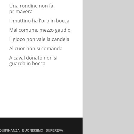
Una rondine non fa
primavera
Il mattino ha l'oro in bocca
Mal comune, mezzo gaudio
Il gioco non vale la candela
Al cuor non si comanda
A caval donato non si
guarda in bocca
QUIFINANZA
BUONISSIMO
SUPEREVA