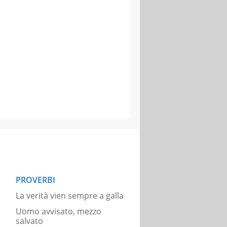
PROVERBI
La verità vien sempre a galla
Uomo avvisato, mezzo
salvato