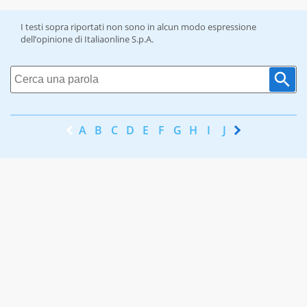
I testi sopra riportati non sono in alcun modo espressione
dell’opinione di Italiaonline S.p.A.
A
B
C
D
E
F
G
H
I
J
K
L
M
N