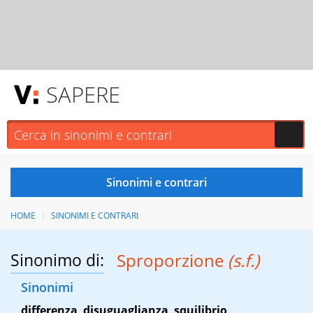
SAPERE
HOME
SINONIMI E CONTRARI
Sinonimo di:
Sproporzione
(s.f.)
Sinonimi
differenza
,
disuguaglianza
,
squilibrio
,