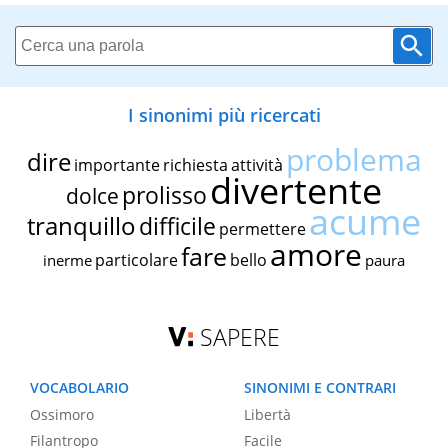
I sinonimi più ricercati
problema
dire
importante
richiesta
attività
divertente
prolisso
dolce
acume
tranquillo
difficile
permettere
amore
fare
particolare
bello
inerme
paura
SAPERE
VOCABOLARIO
SINONIMI E CONTRARI
Ossimoro
Libertà
Filantropo
Facile