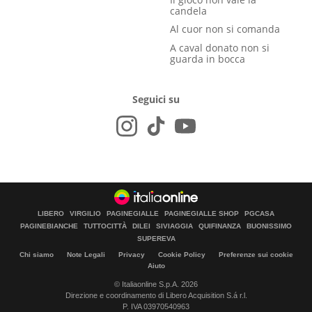
candela
Al cuor non si comanda
A caval donato non si
guarda in bocca
Seguici su
LIBERO
VIRGILIO
PAGINEGIALLE
PAGINEGIALLE SHOP
PGCASA
PAGINEBIANCHE
TUTTOCITTÀ
DILEI
SIVIAGGIA
QUIFINANZA
BUONISSIMO
SUPEREVA
Chi siamo
Note Legali
Privacy
Cookie Policy
Preferenze sui cookie
Aiuto
© Italiaonline S.p.A. 2026
Direzione e coordinamento di Libero Acquisition S.á r.l.
P. IVA 03970540963