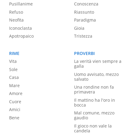
Pusillanime
Conoscenza
Refuso
Riassunto
Neofita
Paradigma
Iconoclasta
Gioia
Apotropaico
Tristezza
RIME
PROVERBI
Vita
La verità vien sempre a
galla
Sole
Uomo avvisato, mezzo
Casa
salvato
Mare
Una rondine non fa
primavera
Amore
Il mattino ha l'oro in
Cuore
bocca
Amici
Mal comune, mezzo
Bene
gaudio
Il gioco non vale la
candela