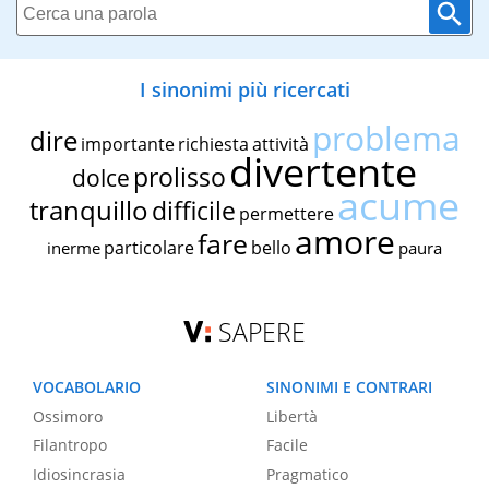
I sinonimi più ricercati
problema
dire
importante
richiesta
attività
divertente
prolisso
dolce
acume
tranquillo
difficile
permettere
amore
fare
particolare
bello
inerme
paura
SAPERE
VOCABOLARIO
SINONIMI E CONTRARI
Ossimoro
Libertà
Filantropo
Facile
Idiosincrasia
Pragmatico