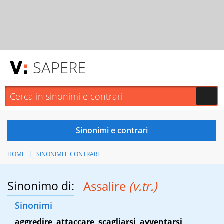
SAPERE
HOME
SINONIMI E CONTRARI
Sinonimo di:
Assalire
(v.tr.)
Sinonimi
aggredire
,
attaccare
,
scagliarsi
,
avventarsi
,