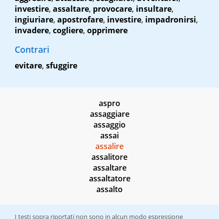
investire
,
assaltare
,
provocare
,
insultare
,
ingiuriare
,
apostrofare
,
investire
,
impadronirsi
,
invadere
,
cogliere
,
opprimere
Contrari
evitare
,
sfuggire
aspro
assaggiare
assaggio
assai
assalire
assalitore
assaltare
assaltatore
assalto
I testi sopra riportati non sono in alcun modo espressione