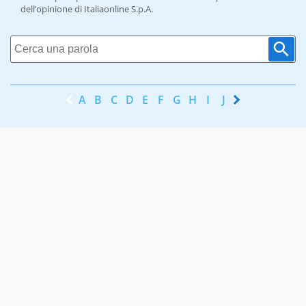
dell’opinione di Italiaonline S.p.A.
A
B
C
D
E
F
G
H
I
J
K
L
M
N