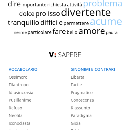
problema
dire
importante
richiesta
attività
divertente
prolisso
dolce
acume
tranquillo
difficile
permettere
amore
fare
particolare
bello
inerme
paura
SAPERE
VOCABOLARIO
SINONIMI E CONTRARI
Ossimoro
Libertà
Filantropo
Facile
Idiosincrasia
Pragmatico
Pusillanime
Conoscenza
Refuso
Riassunto
Neofita
Paradigma
Iconoclasta
Gioia