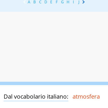
A
B
C
D
E
F
G
H
I
J
K
L
M
N
Dal vocabolario italiano:
atmosfera