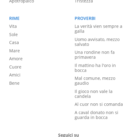
Apotropaico
Tristezza
RIME
PROVERBI
Vita
La verità vien sempre a
galla
Sole
Uomo avvisato, mezzo
Casa
salvato
Mare
Una rondine non fa
primavera
Amore
Il mattino ha l'oro in
Cuore
bocca
Amici
Mal comune, mezzo
Bene
gaudio
Il gioco non vale la
candela
Al cuor non si comanda
A caval donato non si
guarda in bocca
Seguici su