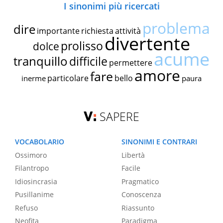
I sinonimi più ricercati
problema
dire
importante
richiesta
attività
divertente
prolisso
dolce
acume
tranquillo
difficile
permettere
amore
fare
particolare
bello
inerme
paura
SAPERE
VOCABOLARIO
SINONIMI E CONTRARI
Ossimoro
Libertà
Filantropo
Facile
Idiosincrasia
Pragmatico
Pusillanime
Conoscenza
Refuso
Riassunto
Neofita
Paradigma