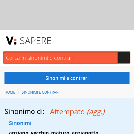
SAPERE
HOME
SINONIMI E CONTRARI
Sinonimo di:
Attempato
(agg.)
Sinonimi
anziano
,
vecchio
,
maturo
,
anzianotto
,