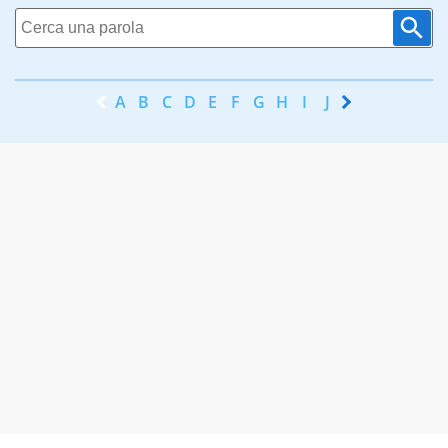
A
B
C
D
E
F
G
H
I
J
K
L
M
N