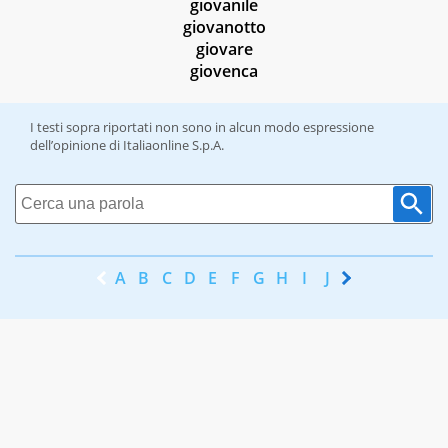
giovanile
giovanotto
giovare
giovenca
I testi sopra riportati non sono in alcun modo espressione
dell’opinione di Italiaonline S.p.A.
A
B
C
D
E
F
G
H
I
J
K
L
M
N