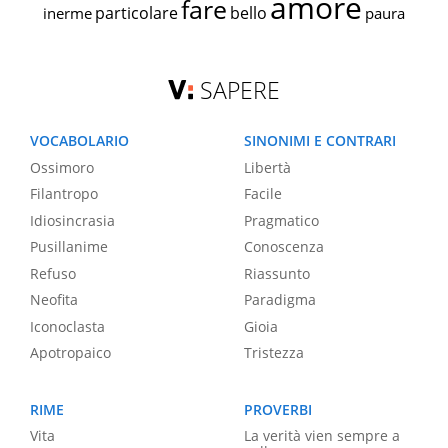
amore
fare
particolare
bello
inerme
paura
SAPERE
VOCABOLARIO
SINONIMI E CONTRARI
Ossimoro
Libertà
Filantropo
Facile
Idiosincrasia
Pragmatico
Pusillanime
Conoscenza
Refuso
Riassunto
Neofita
Paradigma
Iconoclasta
Gioia
Apotropaico
Tristezza
RIME
PROVERBI
Vita
La verità vien sempre a