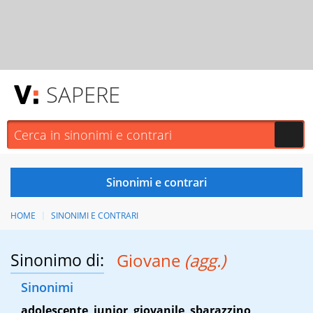
SAPERE
HOME
SINONIMI E CONTRARI
Sinonimo di:
Giovane
(agg.)
Sinonimi
adolescente
,
junior
,
giovanile
,
sbarazzino
,