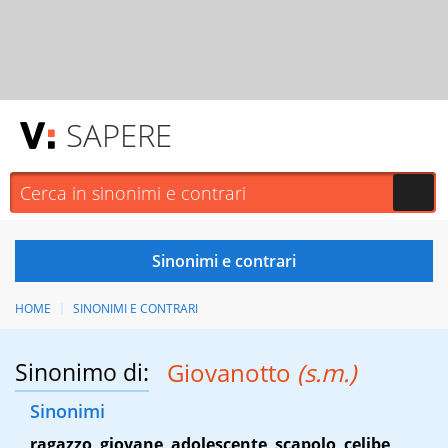
SAPERE
HOME
SINONIMI E CONTRARI
Sinonimo di:
Giovanotto
(s.m.)
Sinonimi
ragazzo
,
giovane
,
adolescente
,
scapolo
,
celibe