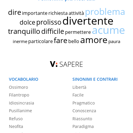
problema
dire
importante
richiesta
attività
divertente
prolisso
dolce
acume
tranquillo
difficile
permettere
amore
fare
particolare
bello
inerme
paura
SAPERE
VOCABOLARIO
SINONIMI E CONTRARI
Ossimoro
Libertà
Filantropo
Facile
Idiosincrasia
Pragmatico
Pusillanime
Conoscenza
Refuso
Riassunto
Neofita
Paradigma