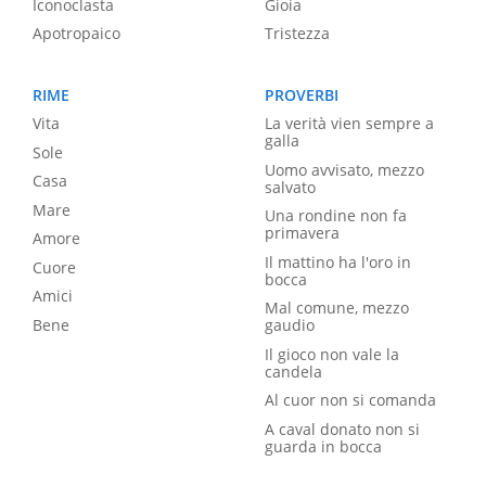
Iconoclasta
Gioia
Apotropaico
Tristezza
RIME
PROVERBI
Vita
La verità vien sempre a
galla
Sole
Uomo avvisato, mezzo
Casa
salvato
Mare
Una rondine non fa
primavera
Amore
Il mattino ha l'oro in
Cuore
bocca
Amici
Mal comune, mezzo
Bene
gaudio
Il gioco non vale la
candela
Al cuor non si comanda
A caval donato non si
guarda in bocca