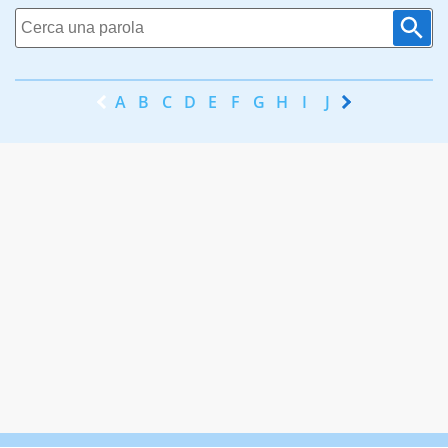
A
B
C
D
E
F
G
H
I
J
K
L
M
N