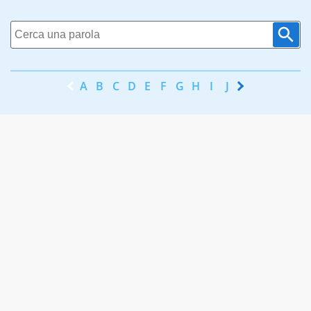
A
B
C
D
E
F
G
H
I
J
K
L
M
N