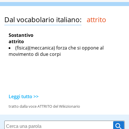
Dal vocabolario italiano:
attrito
Sostantivo
attrito
(fisica)(meccanica) forza che si oppone al
movimento di due corpi
Leggi tutto >>
tratto dalla voce ATTRITO del Wikizionario