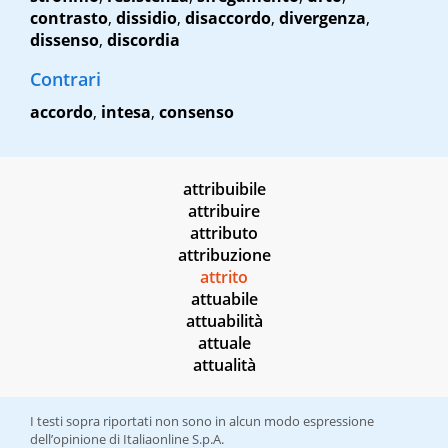
contrasto
,
dissidio
,
disaccordo
,
divergenza
,
dissenso
,
discordia
Contrari
accordo
,
intesa
,
consenso
attribuibile
attribuire
attributo
attribuzione
attrito
attuabile
attuabilità
attuale
attualità
I testi sopra riportati non sono in alcun modo espressione
dell’opinione di Italiaonline S.p.A.