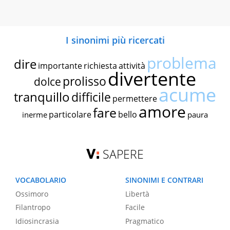
I sinonimi più ricercati
problema
dire
importante
richiesta
attività
divertente
prolisso
dolce
acume
tranquillo
difficile
permettere
amore
fare
particolare
bello
inerme
paura
SAPERE
VOCABOLARIO
SINONIMI E CONTRARI
Ossimoro
Libertà
Filantropo
Facile
Idiosincrasia
Pragmatico