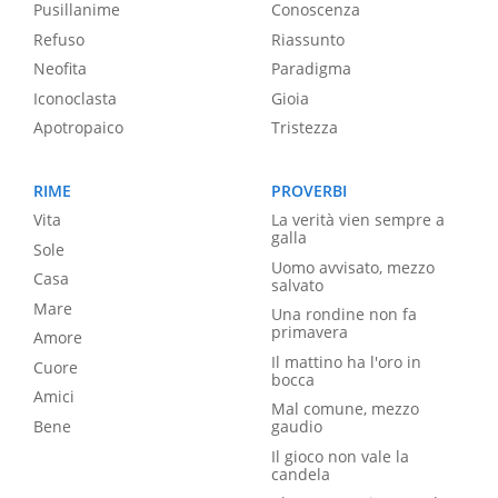
Pusillanime
Conoscenza
Refuso
Riassunto
Neofita
Paradigma
Iconoclasta
Gioia
Apotropaico
Tristezza
RIME
PROVERBI
Vita
La verità vien sempre a
galla
Sole
Uomo avvisato, mezzo
Casa
salvato
Mare
Una rondine non fa
primavera
Amore
Il mattino ha l'oro in
Cuore
bocca
Amici
Mal comune, mezzo
Bene
gaudio
Il gioco non vale la
candela