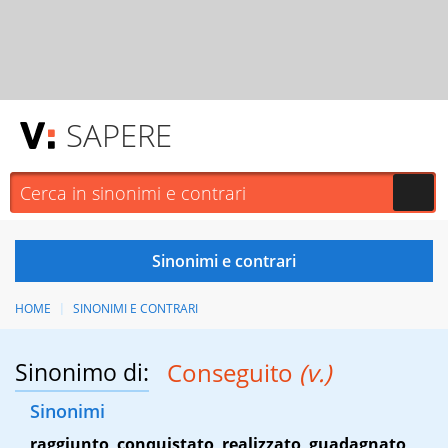
SAPERE
HOME
SINONIMI E CONTRARI
Sinonimo di:
Conseguito
(v.)
Sinonimi
raggiunto
,
conquistato
,
realizzato
,
guadagnato
,