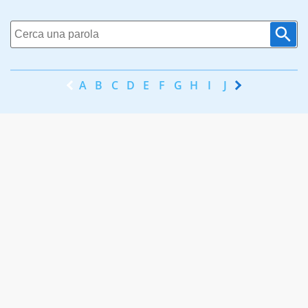
A
B
C
D
E
F
G
H
I
J
K
L
M
N