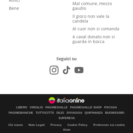
Amici
Mal comune, mezzo
Bene
gaudio
Il gioco non vale la
candela
Al cuor non si comanda
A caval donato non si
guarda in bocca
Seguici su
LIBERO
VIRGILIO
PAGINEGIALLE
PAGINEGIALLE SHOP
PGCASA
PAGINEBIANCHE
TUTTOCITTÀ
DILEI
SIVIAGGIA
QUIFINANZA
BUONISSIMO
SUPEREVA
Chi siamo
Note Legali
Privacy
Cookie Policy
Preferenze sui cookie
Aiuto