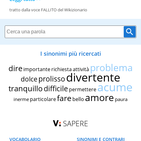
tratto dalla voce FALLITO del Wikizionario
I sinonimi più ricercati
problema
dire
importante
richiesta
attività
divertente
prolisso
dolce
acume
tranquillo
difficile
permettere
amore
fare
particolare
bello
inerme
paura
SAPERE
VOCABOLARIO
SINONIMI E CONTRARI