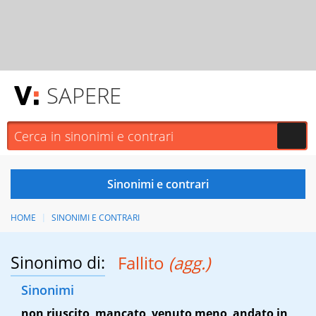
SAPERE
HOME
SINONIMI E CONTRARI
Sinonimo di:
Fallito
(agg.)
Sinonimi
non riuscito
,
mancato
,
venuto meno
,
andato in