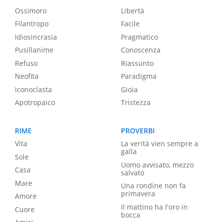
Ossimoro
Libertà
Filantropo
Facile
Idiosincrasia
Pragmatico
Pusillanime
Conoscenza
Refuso
Riassunto
Neofita
Paradigma
Iconoclasta
Gioia
Apotropaico
Tristezza
RIME
PROVERBI
Vita
La verità vien sempre a
galla
Sole
Uomo avvisato, mezzo
Casa
salvato
Mare
Una rondine non fa
primavera
Amore
Il mattino ha l'oro in
Cuore
bocca