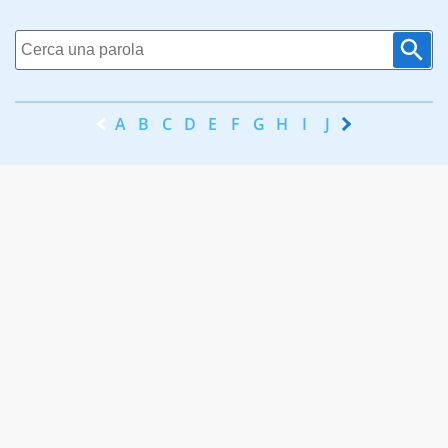
A
B
C
D
E
F
G
H
I
J
K
L
M
N