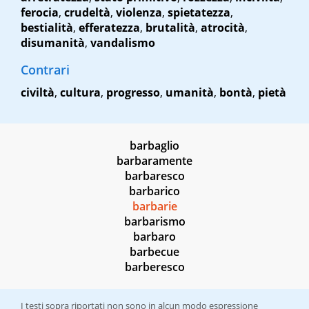
ferocia
,
crudeltà
,
violenza
,
spietatezza
,
bestialità
,
efferatezza
,
brutalità
,
atrocità
,
disumanità
,
vandalismo
Contrari
civiltà
,
cultura
,
progresso
,
umanità
,
bontà
,
pietà
barbaglio
barbaramente
barbaresco
barbarico
barbarie
barbarismo
barbaro
barbecue
barberesco
I testi sopra riportati non sono in alcun modo espressione