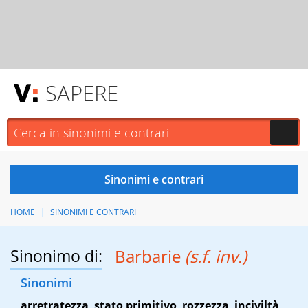
SAPERE
HOME
SINONIMI E CONTRARI
Sinonimo di:
Barbarie
(s.f. inv.)
Sinonimi
arretratezza
,
stato primitivo
,
rozzezza
,
inciviltà
,