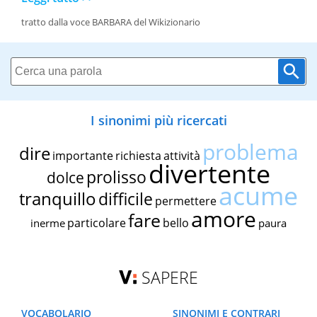
tratto dalla voce BARBARA del Wikizionario
I sinonimi più ricercati
problema
dire
importante
richiesta
attività
divertente
prolisso
dolce
acume
tranquillo
difficile
permettere
amore
fare
particolare
bello
inerme
paura
SAPERE
VOCABOLARIO
SINONIMI E CONTRARI