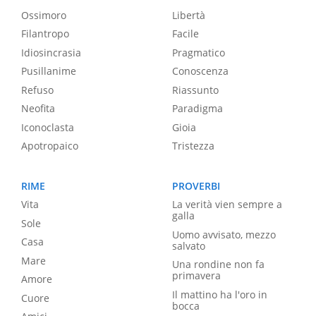
Ossimoro
Libertà
Filantropo
Facile
Idiosincrasia
Pragmatico
Pusillanime
Conoscenza
Refuso
Riassunto
Neofita
Paradigma
Iconoclasta
Gioia
Apotropaico
Tristezza
RIME
PROVERBI
Vita
La verità vien sempre a
galla
Sole
Uomo avvisato, mezzo
Casa
salvato
Mare
Una rondine non fa
primavera
Amore
Il mattino ha l'oro in
Cuore
bocca