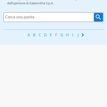
dell’opinione di Italiaonline S.p.A.
A
B
C
D
E
F
G
H
I
J
K
L
M
N