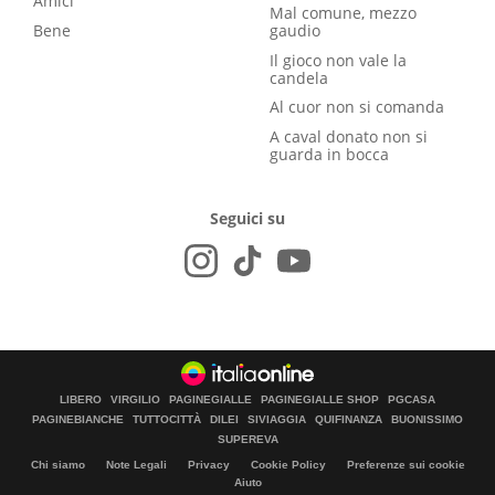
Amici
Mal comune, mezzo
Bene
gaudio
Il gioco non vale la
candela
Al cuor non si comanda
A caval donato non si
guarda in bocca
Seguici su
LIBERO
VIRGILIO
PAGINEGIALLE
PAGINEGIALLE SHOP
PGCASA
PAGINEBIANCHE
TUTTOCITTÀ
DILEI
SIVIAGGIA
QUIFINANZA
BUONISSIMO
SUPEREVA
Chi siamo
Note Legali
Privacy
Cookie Policy
Preferenze sui cookie
Aiuto