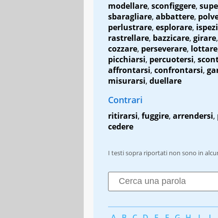
modellare
,
sconfiggere
,
supe
sbaragliare
,
abbattere
,
polve
perlustrare
,
esplorare
,
ispez
rastrellare
,
bazzicare
,
girare
cozzare
,
perseverare
,
lottare
picchiarsi
,
percuotersi
,
scont
affrontarsi
,
confrontarsi
,
ga
misurarsi
,
duellare
Contrari
ritirarsi
,
fuggire
,
arrendersi
,
cedere
I testi sopra riportati non sono in alc
A
B
C
D
E
F
G
H
I
J