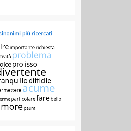
 sinonimi più ricercati
ire
importante
richiesta
problema
tività
prolisso
olce
divertente
ranquillo
difficile
acume
ermettere
fare
particolare
bello
nerme
amore
paura