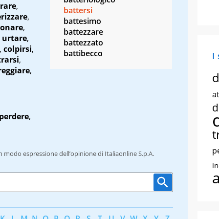
rare
,
battersi
rizzare
,
battesimo
ionare
,
battezzare
,
urtare
,
battezzato
,
colpirsi
,
battibecco
I
rarsi
,
reggiare
,
d
at
d
perdere
,
t
p
un modo espressione dell’opinione di Italiaonline S.p.A.
i
K
L
M
N
O
P
Q
R
S
T
U
V
W
X
Y
Z