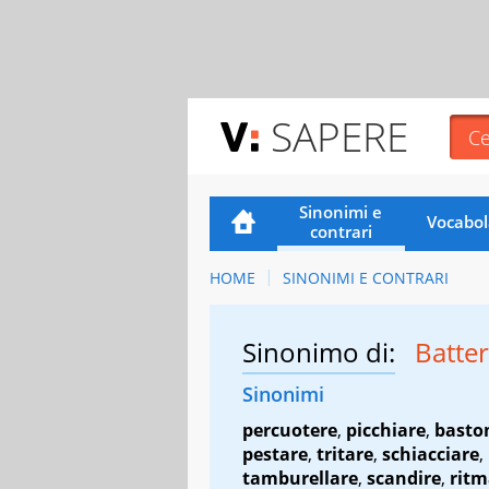
SAPERE
Sinonimi e
Vocabol
contrari
HOME
SINONIMI E CONTRARI
Sinonimo di:
Batte
Sinonimi
percuotere
,
picchiare
,
basto
pestare
,
tritare
,
schiacciare
,
tamburellare
,
scandire
,
ritm