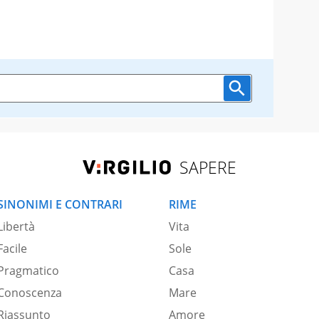
SAPERE
SINONIMI E CONTRARI
RIME
Libertà
Vita
Facile
Sole
Pragmatico
Casa
Conoscenza
Mare
Riassunto
Amore