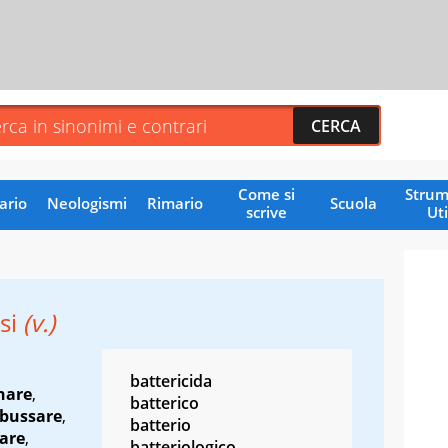
Come si
Strum
ario
Neologismi
Rimario
Scuola
scrive
Uti
rsi
(v.)
battericida
nare
,
batterico
bussare
,
batterio
are
,
batteriologico