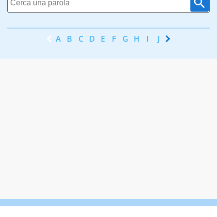
A
B
C
D
E
F
G
H
I
J
K
L
M
N