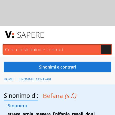
SAPERE
HOME
SINONIMI E CONTRARI
Sinonimo di:
Befana
(s.f.)
Sinonimi
strega
,
arpia
,
megera
,
Epifania
,
regali
,
doni