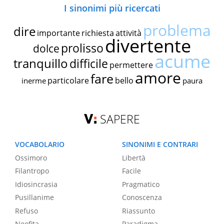
I sinonimi più ricercati
problema
dire
importante
richiesta
attività
divertente
prolisso
dolce
acume
tranquillo
difficile
permettere
amore
fare
particolare
bello
inerme
paura
SAPERE
VOCABOLARIO
SINONIMI E CONTRARI
Ossimoro
Libertà
Filantropo
Facile
Idiosincrasia
Pragmatico
Pusillanime
Conoscenza
Refuso
Riassunto
Neofita
Paradigma