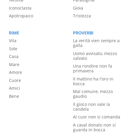
Iconoclasta
Gioia
Apotropaico
Tristezza
RIME
PROVERBI
Vita
La verità vien sempre a
galla
Sole
Uomo avvisato, mezzo
Casa
salvato
Mare
Una rondine non fa
primavera
Amore
Il mattino ha l'oro in
Cuore
bocca
Amici
Mal comune, mezzo
Bene
gaudio
Il gioco non vale la
candela
Al cuor non si comanda
A caval donato non si
guarda in bocca