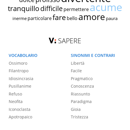
acume
tranquillo
difficile
permettere
amore
fare
particolare
bello
inerme
paura
SAPERE
VOCABOLARIO
SINONIMI E CONTRARI
Ossimoro
Libertà
Filantropo
Facile
Idiosincrasia
Pragmatico
Pusillanime
Conoscenza
Refuso
Riassunto
Neofita
Paradigma
Iconoclasta
Gioia
Apotropaico
Tristezza