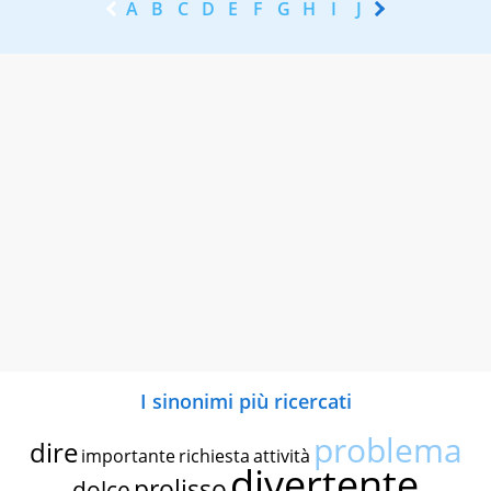
A
B
C
D
E
F
G
H
I
J
K
L
M
N
I sinonimi più ricercati
problema
dire
importante
richiesta
attività
divertente
prolisso
dolce