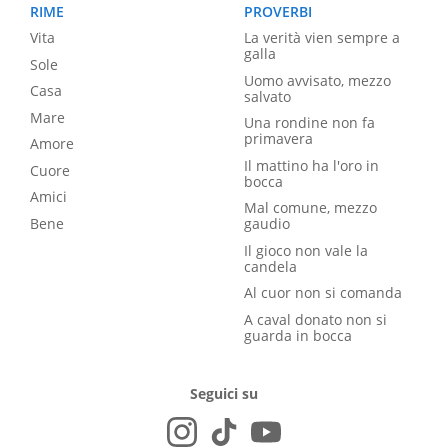
RIME
PROVERBI
Vita
La verità vien sempre a
galla
Sole
Uomo avvisato, mezzo
Casa
salvato
Mare
Una rondine non fa
primavera
Amore
Il mattino ha l'oro in
Cuore
bocca
Amici
Mal comune, mezzo
Bene
gaudio
Il gioco non vale la
candela
Al cuor non si comanda
A caval donato non si
guarda in bocca
Seguici su