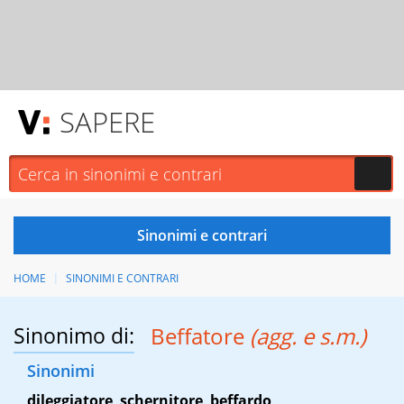
SAPERE
HOME
SINONIMI E CONTRARI
Sinonimo di:
Beffatore
(agg. e s.m.)
Sinonimi
dileggiatore
,
schernitore
,
beffardo