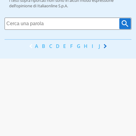
I testi sopra riportati non sono in alcun modo espressione
dell’opinione di Italiaonline S.p.A.
A
B
C
D
E
F
G
H
I
J
K
L
M
N