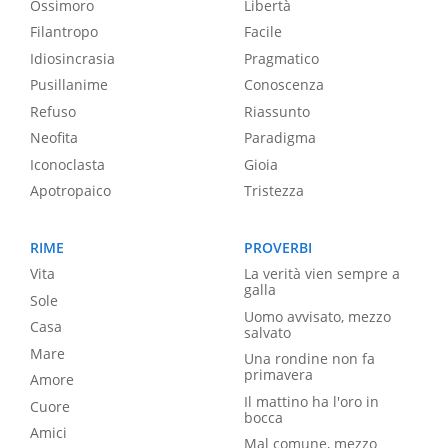
Ossimoro
Libertà
Filantropo
Facile
Idiosincrasia
Pragmatico
Pusillanime
Conoscenza
Refuso
Riassunto
Neofita
Paradigma
Iconoclasta
Gioia
Apotropaico
Tristezza
RIME
PROVERBI
Vita
La verità vien sempre a
galla
Sole
Uomo avvisato, mezzo
Casa
salvato
Mare
Una rondine non fa
primavera
Amore
Il mattino ha l'oro in
Cuore
bocca
Amici
Mal comune, mezzo