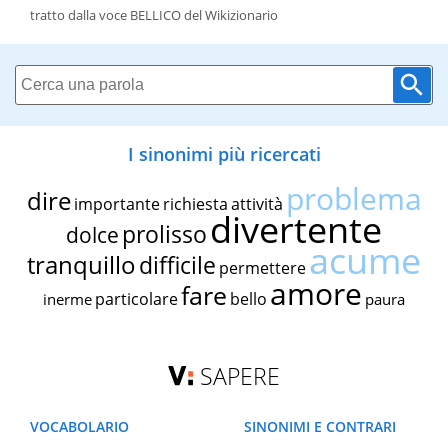
tratto dalla voce BELLICO del Wikizionario
I sinonimi più ricercati
problema
dire
importante
richiesta
attività
divertente
prolisso
dolce
acume
tranquillo
difficile
permettere
amore
fare
particolare
bello
inerme
paura
SAPERE
VOCABOLARIO
SINONIMI E CONTRARI