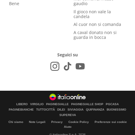
Bene
gaudio
Il gioco non vale la
candela
Al cuor non si comanda
A caval donato non si
guarda in bocca
Seguici su
LIBERO
VIRGILIO
PAGINEGIALLE
PAGINEGIALLE SHOP
PGCASA
PAGINEBIANCHE
TUTTOCITTÀ
DILEI
SIVIAGGIA
QUIFINANZA
BUONISSIMO
SUPEREVA
Chi siamo
Note Legali
Privacy
Cookie Policy
Preferenze sui cookie
Aiuto
© Italiaonline S.p.A. 2026