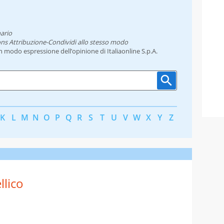
ario
ns Attribuzione-Condividi allo stesso modo
un modo espressione dell’opinione di Italiaonline S.p.A.
K
L
M
N
O
P
Q
R
S
T
U
V
W
X
Y
Z
llico