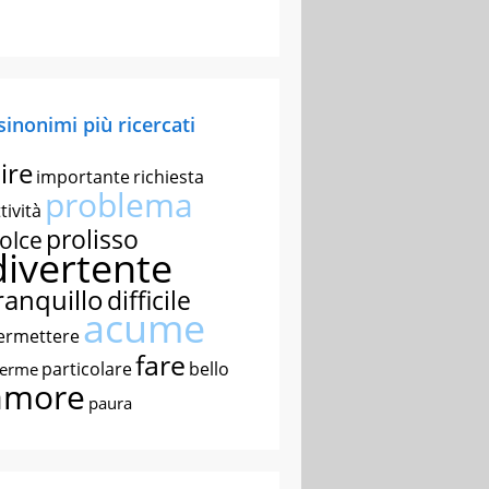
 sinonimi più ricercati
ire
importante
richiesta
problema
tività
prolisso
olce
divertente
ranquillo
difficile
acume
ermettere
fare
particolare
bello
nerme
amore
paura