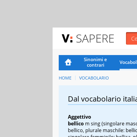
SAPERE
Sinonimi e
Vocabol
contrari
HOME
VOCABOLARIO
Dal vocabolario itali
Aggettivo
bellico
m sing
(singolare masc
bellico, plurale maschile: bellic
singolare femminile: bellica, p