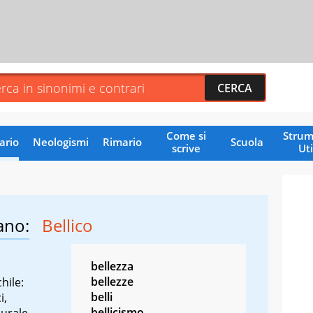
Come si
Strum
ario
Neologismi
Rimario
Scuola
scrive
Uti
ano:
Bellico
bellezza
bellezze
hile:
belli
i,
bellicismo
lurale