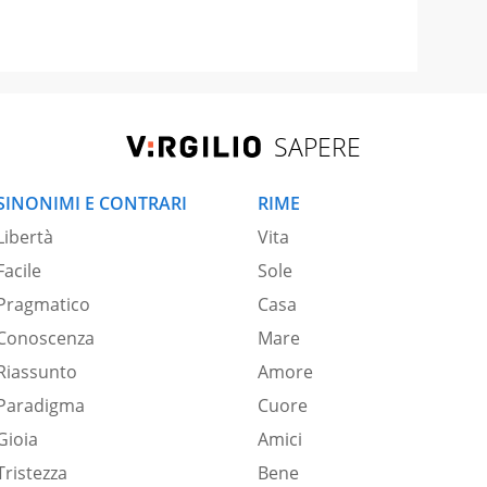
SAPERE
SINONIMI E CONTRARI
RIME
Libertà
Vita
Facile
Sole
Pragmatico
Casa
Conoscenza
Mare
Riassunto
Amore
Paradigma
Cuore
Gioia
Amici
Tristezza
Bene