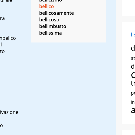
bellico
bellicosamente
rra
bellicoso
bellimbusto
bellissima
I
mbelico
l
d
tto
at
d
t
p
i
ivazione
no