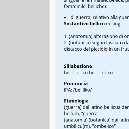
femminile: belliche)
di guerra, relativo alla gue
Sostantivo
bellico
m sing
(anatomia) alterazione di o
(botanica) segno lasciato da
distacco del picciolo in un fru
Sillabazione
bèl | li | co bel | lì | co
Pronuncia
IPA: /bel'liko/
Etimologia
(guerra)
dal latino
bellicus
der
bellum
, "guerra"
(anatomia) (botanica)
dal lati
umbilīcu(m)
, "ombelico"