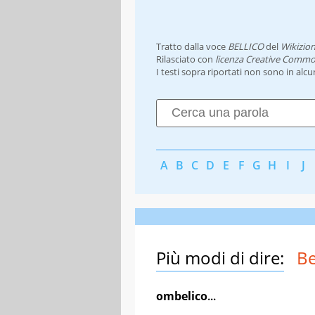
Tratto dalla voce
BELLICO
del
Wikizion
Rilasciato con
licenza Creative Commo
I testi sopra riportati non sono in alc
A
B
C
D
E
F
G
H
I
J
Più modi di dire:
Be
ombelico
...