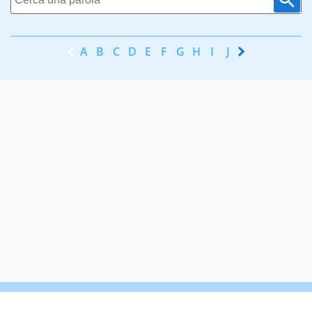
A
B
C
D
E
F
G
H
I
J
K
L
M
N