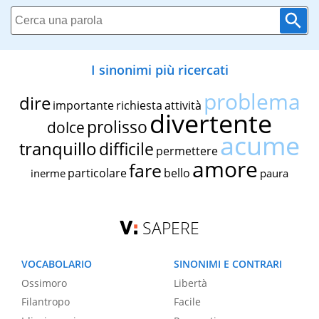
I sinonimi più ricercati
problema
dire
importante
richiesta
attività
divertente
prolisso
dolce
acume
tranquillo
difficile
permettere
amore
fare
particolare
bello
inerme
paura
SAPERE
VOCABOLARIO
SINONIMI E CONTRARI
Ossimoro
Libertà
Filantropo
Facile