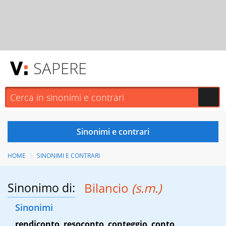
SAPERE
HOME
SINONIMI E CONTRARI
Sinonimo di:
Bilancio
(s.m.)
Sinonimi
rendiconto
,
resoconto
,
conteggio
,
conto
,