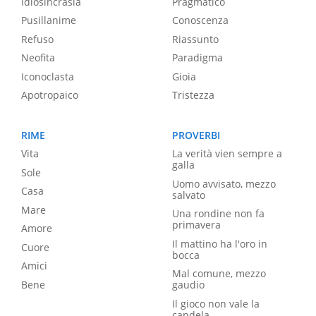
Idiosincrasia
Pragmatico
Pusillanime
Conoscenza
Refuso
Riassunto
Neofita
Paradigma
Iconoclasta
Gioia
Apotropaico
Tristezza
RIME
PROVERBI
Vita
La verità vien sempre a
galla
Sole
Uomo avvisato, mezzo
Casa
salvato
Mare
Una rondine non fa
primavera
Amore
Il mattino ha l'oro in
Cuore
bocca
Amici
Mal comune, mezzo
Bene
gaudio
Il gioco non vale la
candela