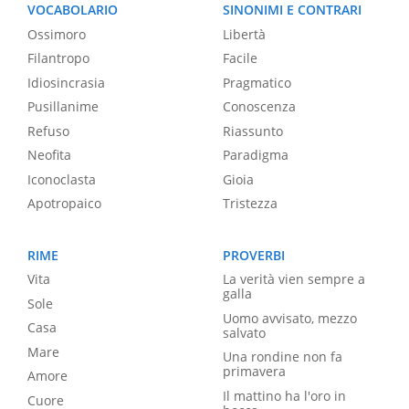
VOCABOLARIO
SINONIMI E CONTRARI
Ossimoro
Libertà
Filantropo
Facile
Idiosincrasia
Pragmatico
Pusillanime
Conoscenza
Refuso
Riassunto
Neofita
Paradigma
Iconoclasta
Gioia
Apotropaico
Tristezza
RIME
PROVERBI
Vita
La verità vien sempre a
galla
Sole
Uomo avvisato, mezzo
Casa
salvato
Mare
Una rondine non fa
primavera
Amore
Il mattino ha l'oro in
Cuore