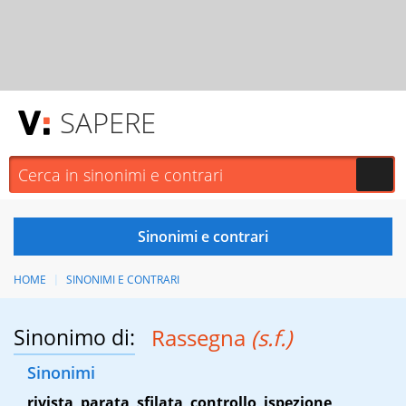
SAPERE
HOME
SINONIMI E CONTRARI
Sinonimo di:
Rassegna
(s.f.)
Sinonimi
rivista
,
parata
,
sfilata
,
controllo
,
ispezione
,