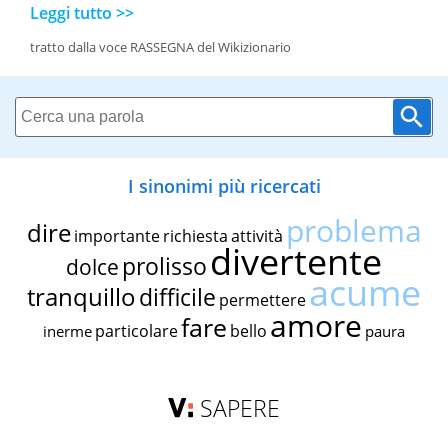
Leggi tutto >>
tratto dalla voce RASSEGNA del Wikizionario
I sinonimi più ricercati
problema
dire
importante
richiesta
attività
divertente
prolisso
dolce
acume
tranquillo
difficile
permettere
amore
fare
particolare
bello
inerme
paura
SAPERE