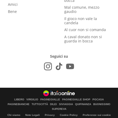
bocca
Amici
Mal comune, mezzo
Bene
gaudio
Il gioco non vale la
candela
Al cuor non si comanda
A caval donato non si
guarda in bocca
Seguici su
LIBERO
VIRGILIO
PAGINEGIALLE
PAGINEGIALLE SHOP
PGCASA
PAGINEBIANCHE
TUTTOCITTÀ
DILEI
SIVIAGGIA
QUIFINANZA
BUONISSIMO
SUPEREVA
Chi siamo
Note Legali
Privacy
Cookie Policy
Preferenze sui cookie