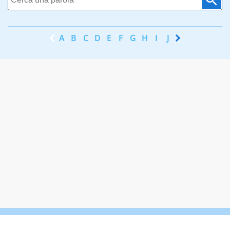
A
B
C
D
E
F
G
H
I
J
K
L
M
N