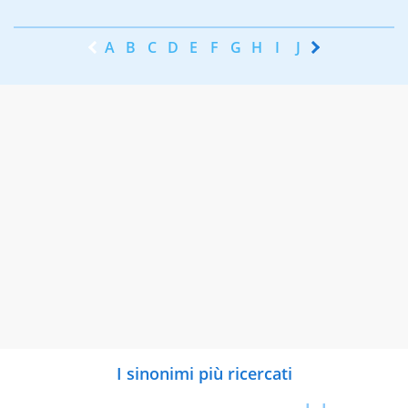
A
B
C
D
E
F
G
H
I
J
K
L
M
N
I sinonimi più ricercati