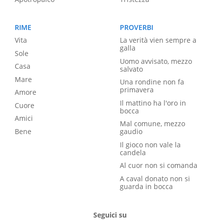
RIME
PROVERBI
Vita
La verità vien sempre a
galla
Sole
Uomo avvisato, mezzo
Casa
salvato
Mare
Una rondine non fa
primavera
Amore
Il mattino ha l'oro in
Cuore
bocca
Amici
Mal comune, mezzo
Bene
gaudio
Il gioco non vale la
candela
Al cuor non si comanda
A caval donato non si
guarda in bocca
Seguici su