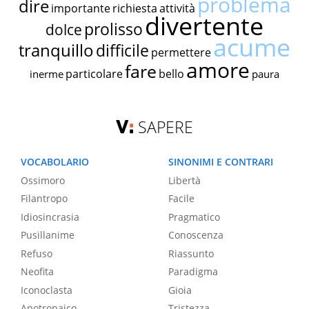
problema
dire
importante
richiesta
attività
divertente
prolisso
dolce
acume
tranquillo
difficile
permettere
amore
fare
particolare
bello
inerme
paura
SAPERE
VOCABOLARIO
SINONIMI E CONTRARI
Ossimoro
Libertà
Filantropo
Facile
Idiosincrasia
Pragmatico
Pusillanime
Conoscenza
Refuso
Riassunto
Neofita
Paradigma
Iconoclasta
Gioia
Apotropaico
Tristezza