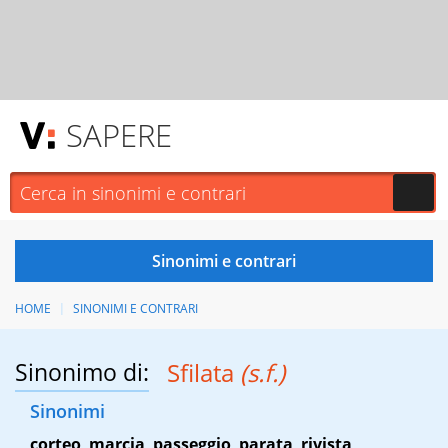
SAPERE
HOME
SINONIMI E CONTRARI
Sinonimo di:
Sfilata
(s.f.)
Sinonimi
corteo
,
marcia
,
passeggio
,
parata
,
rivista
,