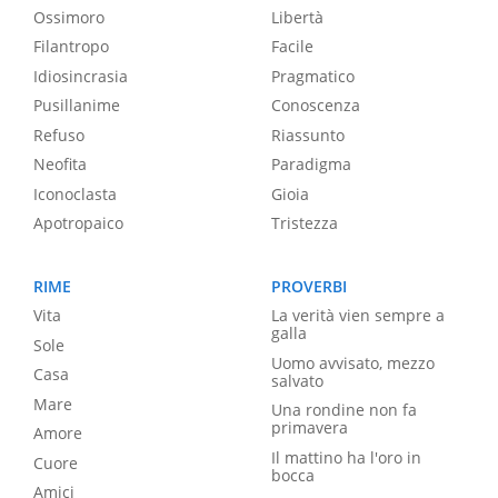
Ossimoro
Libertà
Filantropo
Facile
Idiosincrasia
Pragmatico
Pusillanime
Conoscenza
Refuso
Riassunto
Neofita
Paradigma
Iconoclasta
Gioia
Apotropaico
Tristezza
RIME
PROVERBI
Vita
La verità vien sempre a
galla
Sole
Uomo avvisato, mezzo
Casa
salvato
Mare
Una rondine non fa
primavera
Amore
Il mattino ha l'oro in
Cuore
bocca
Amici