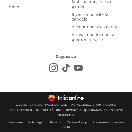
Mal comune, mezzo
Bene
gaudio
Il gioco non vale la
candela
Al cuor non si comanda
A caval donato non si
guarda in bocca
Seguici su
LIBERO
VIRGILIO
PAGINEGIALLE
PAGINEGIALLE SHOP
PGCASA
PAGINEBIANCHE
TUTTOCITTÀ
DILEI
SIVIAGGIA
QUIFINANZA
BUONISSIMO
SUPEREVA
Chi siamo
Note Legali
Privacy
Cookie Policy
Preferenze sui cookie
Aiuto