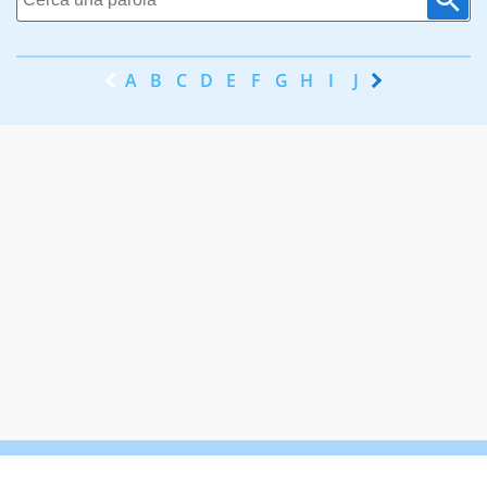
A
B
C
D
E
F
G
H
I
J
K
L
M
N