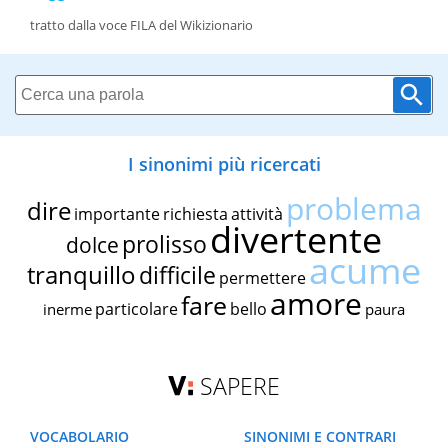
tratto dalla voce FILA del Wikizionario
I sinonimi più ricercati
problema
dire
importante
richiesta
attività
divertente
prolisso
dolce
acume
tranquillo
difficile
permettere
amore
fare
particolare
bello
inerme
paura
SAPERE
VOCABOLARIO
SINONIMI E CONTRARI