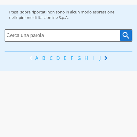
I testi sopra riportati non sono in alcun modo espressione
dell’opinione di Italiaonline S.p.A.
A
B
C
D
E
F
G
H
I
J
K
L
M
N