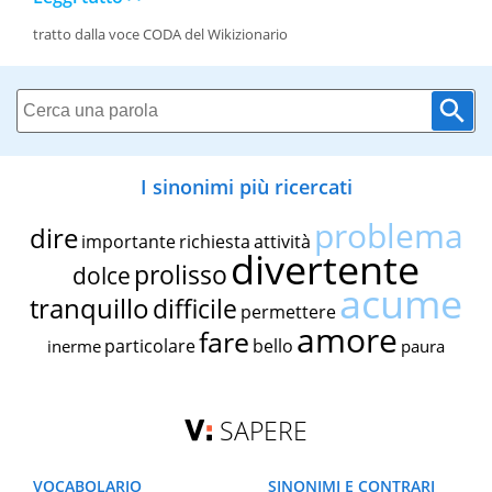
tratto dalla voce CODA del Wikizionario
I sinonimi più ricercati
problema
dire
importante
richiesta
attività
divertente
prolisso
dolce
acume
tranquillo
difficile
permettere
amore
fare
particolare
bello
inerme
paura
SAPERE
VOCABOLARIO
SINONIMI E CONTRARI