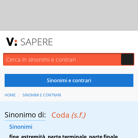
SAPERE
HOME
SINONIMI E CONTRARI
Sinonimo di:
Coda
(s.f.)
Sinonimi
fine
,
estremità
,
parte terminale
,
parte finale
,