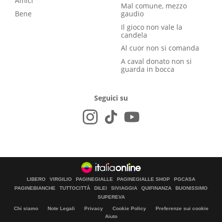
Amici
Mal comune, mezzo
Bene
gaudio
Il gioco non vale la
candela
Al cuor non si comanda
A caval donato non si
guarda in bocca
Seguici su
LIBERO
VIRGILIO
PAGINEGIALLE
PAGINEGIALLE SHOP
PGCASA
PAGINEBIANCHE
TUTTOCITTÀ
DILEI
SIVIAGGIA
QUIFINANZA
BUONISSIMO
SUPEREVA
Chi siamo
Note Legali
Privacy
Cookie Policy
Preferenze sui cookie
Aiuto