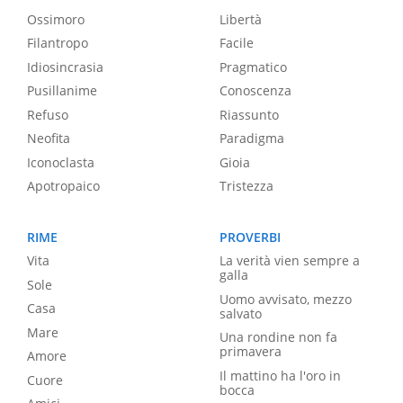
Ossimoro
Libertà
Filantropo
Facile
Idiosincrasia
Pragmatico
Pusillanime
Conoscenza
Refuso
Riassunto
Neofita
Paradigma
Iconoclasta
Gioia
Apotropaico
Tristezza
RIME
PROVERBI
Vita
La verità vien sempre a
galla
Sole
Uomo avvisato, mezzo
Casa
salvato
Mare
Una rondine non fa
primavera
Amore
Il mattino ha l'oro in
Cuore
bocca