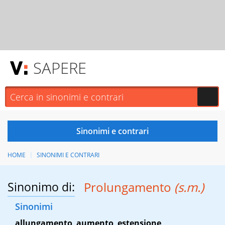
SAPERE
HOME
SINONIMI E CONTRARI
Sinonimo di:
Prolungamento
(s.m.)
Sinonimi
allungamento
,
aumento
,
estensione
,