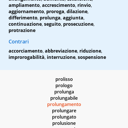
ampliamento
,
accrescimento
,
rinvio
,
aggiornamento
,
proroga
,
dilazione
,
differimento
,
prolunga
,
aggiunta
,
continuazione
,
seguito
,
prosecuzione
,
protrazione
Contrari
accorciamento
,
abbreviazione
,
riduzione
,
improrogabilità
,
interruzione
,
sospensione
prolisso
prologo
prolunga
prolungabile
prolungamento
prolungare
prolungato
prolusione