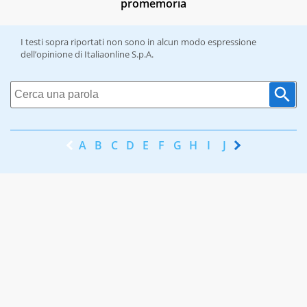
promemoria
I testi sopra riportati non sono in alcun modo espressione
dell’opinione di Italiaonline S.p.A.
A
B
C
D
E
F
G
H
I
J
K
L
M
N